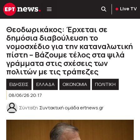
Μετάβαση
Live TV
σε
περιεχόμενο
Θεοδωρικάκος: Έρχεται σε
δημόσια διαβούλευση το
νομοσχέδιο για την καταναλωτική
πίστη – Βάζουμε τέλος στα ψιλά
γράμματα στις σχέσεις των
πολιτών με τις τράπεζες
ΕΙΔΗΣΕΙΣ
ΕΛΛΑΔΑ
ΟΙΚΟΝΟΜΙΑ
ΠΟΛΙΤΙΚΉ
08/06/26 20:17
Σύνταξη
Συντακτική ομάδα ertnews.gr