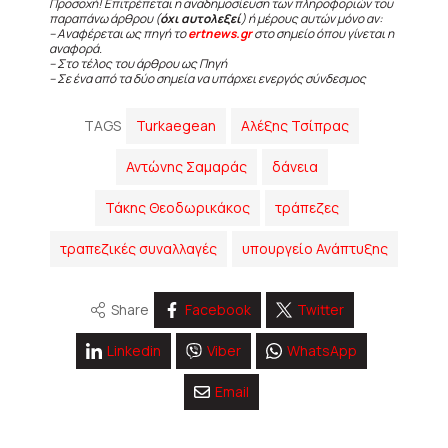
Προσοχή! Επιτρέπεται η αναδημοσίευση των πληροφοριών του
παραπάνω άρθρου (
όχι αυτολεξεί
) ή μέρους αυτών μόνο αν:
– Αναφέρεται ως πηγή το
ertnews.gr
στο σημείο όπου γίνεται η
αναφορά.
– Στο τέλος του άρθρου ως Πηγή
– Σε ένα από τα δύο σημεία να υπάρχει ενεργός σύνδεσμος
TAGS
Turkaegean
Αλέξης Τσίπρας
Αντώνης Σαμαράς
δάνεια
Τάκης Θεοδωρικάκος
τράπεζες
τραπεζικές συναλλαγές
υπουργείο Ανάπτυξης
Share
Facebook
Twitter
Linkedin
Viber
WhatsApp
Email