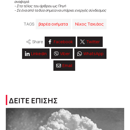
αναφορά.
– Στο τέλος του άρθρου ως Πηγή
– Σε ένα από τα δύο σημεία να υπάρχει ενεργός σύνδεσμος
TAGS
βαρέα οχήματα
Νίκος Ταχιάος
Share
Facebook
Twitter
Linkedin
Viber
WhatsApp
Email
ΔΕΙΤΕ ΕΠΙΣΗΣ