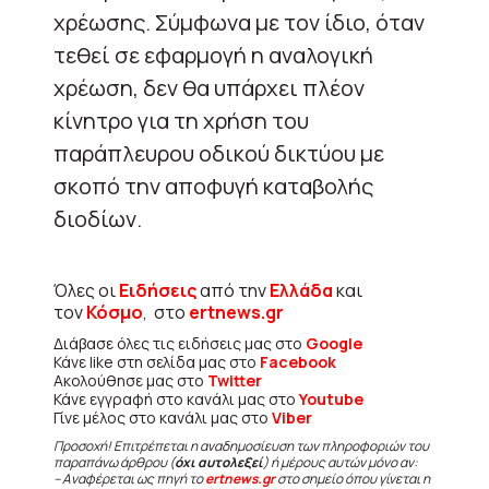
χρέωσης. Σύμφωνα με τον ίδιο, όταν
τεθεί σε εφαρμογή η αναλογική
χρέωση, δεν θα υπάρχει πλέον
κίνητρο για τη χρήση του
παράπλευρου οδικού δικτύου με
σκοπό την αποφυγή καταβολής
διοδίων.
Όλες οι
Ειδήσεις
από την
Ελλάδα
και
τον
Κόσμο
, στο
ertnews.gr
Διάβασε όλες τις ειδήσεις μας στο
Google
Κάνε like στη σελίδα μας στο
Facebook
Ακολούθησε μας στο
Twitter
Κάνε εγγραφή στο κανάλι μας στο
Youtube
Γίνε μέλος στο κανάλι μας στο
Viber
Προσοχή! Επιτρέπεται η αναδημοσίευση των πληροφοριών του
παραπάνω άρθρου (
όχι αυτολεξεί
) ή μέρους αυτών μόνο αν:
– Αναφέρεται ως πηγή το
ertnews.gr
στο σημείο όπου γίνεται η