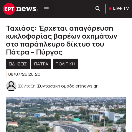
Μετάβαση
Live TV
σε
περιεχόμενο
Ταχιάος: Έρχεται απαγόρευση
κυκλοφορίας βαρέων οχημάτων
στο παράπλευρο δίκτυο του
Πάτρα – Πύργος
ΕΙΔΗΣΕΙΣ
ΠΑΤΡΑ
ΠΟΛΙΤΙΚΉ
08/07/26 20:20
Σύνταξη
Συντακτική ομάδα ertnews.gr