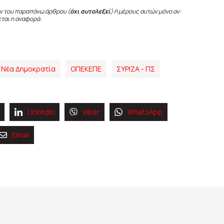
ν του παραπάνω άρθρου (
όχι αυτολεξεί
) ή μέρους αυτών μόνο αν:
εται η αναφορά.
Νέα Δημοκρατία
ΟΠΕΚΕΠΕ
ΣΥΡΙΖΑ - ΠΣ
Linkedin
Viber
WhatsApp
Email