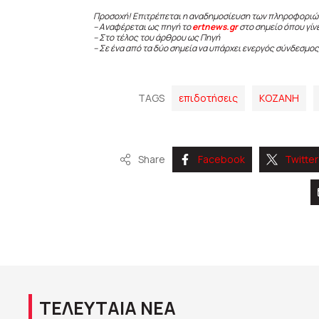
Προσοχή! Επιτρέπεται η αναδημοσίευση των πληροφοριώ
– Αναφέρεται ως πηγή το
ertnews.gr
στο σημείο όπου γίν
– Στο τέλος του άρθρου ως Πηγή
– Σε ένα από τα δύο σημεία να υπάρχει ενεργός σύνδεσμος
TAGS
επιδοτήσεις
ΚΟΖΑΝΗ
Share
Facebook
Twitter
ΤΕΛΕΥΤΑΙΑ ΝΕΑ