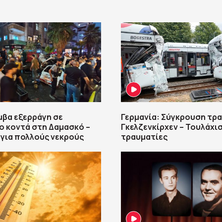
μβα εξερράγη σε
Γερμανία: Σύγκρουση τρ
 κοντά στη Δαμασκό –
Γκελζενκίρχεν – Τουλάχι
για πολλούς νεκρούς
τραυματίες