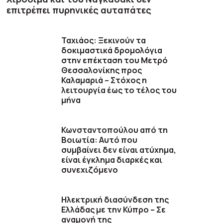
επιτρέπει πυρηνικές αυταπάτες
Ταχιάος: Ξεκινούν τα
δοκιμαστικά δρομολόγια
στην επέκταση του Μετρό
Θεσσαλονίκης προς
Καλαμαριά – Στόχος η
λειτουργία έως το τέλος του
μήνα
Κωνσταντοπούλου από τη
Βοιωτία: Αυτό που
συμβαίνει δεν είναι ατύχημα,
είναι έγκλημα διαρκές και
συνεχιζόμενο
Ηλεκτρική διασύνδεση της
Ελλάδας με την Κύπρο – Σε
αναμονή της