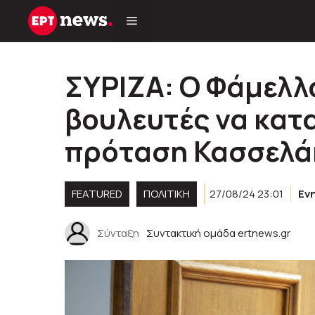
Μετάβαση
σε
περιεχόμενο
ΣΥΡΙΖΑ: Ο Φάμελλ
βουλευτές να κατ
πρόταση Κασσελά
FEATURED
ΠΟΛΙΤΙΚΉ
27/08/24 23:01
Εν
Σύνταξη
Συντακτική ομάδα ertnews.gr