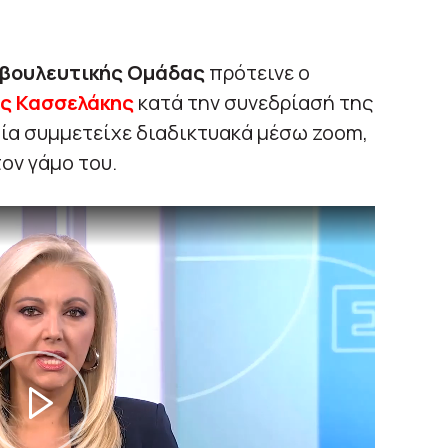
οβουλευτικής Ομάδας
πρότεινε ο
ς Κασσελάκης
κατά την συνεδρίασή της
ποία συμμετείχε διαδικτυακά μέσω zoom,
ον γάμο του.