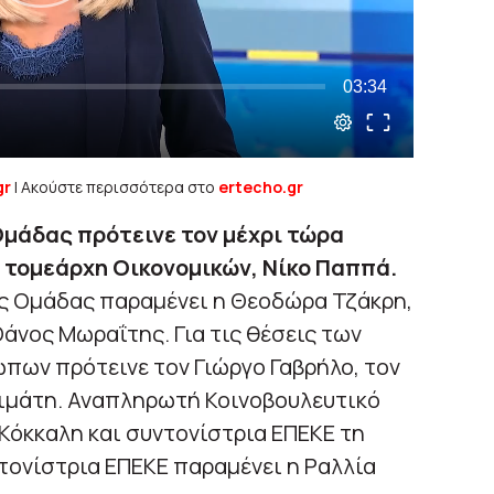
gr
| Ακούστε περισσότερα στο
ertecho.gr
μάδας πρότεινε τον μέχρι τώρα
 τομεάρχη Οικονομικών, Νίκο Παππά.
ς Ομάδας παραμένει η Θεοδώρα Τζάκρη,
Θάνος Μωραΐτης. Για τις θέσεις των
πων πρότεινε τον Γιώργο Γαβρήλο, τον
σιμάτη. Αναπληρωτή Κοινοβουλευτικό
Κόκκαλη και συντονίστρια ΕΠΕΚΕ τη
τονίστρια ΕΠΕΚΕ παραμένει η Ραλλία