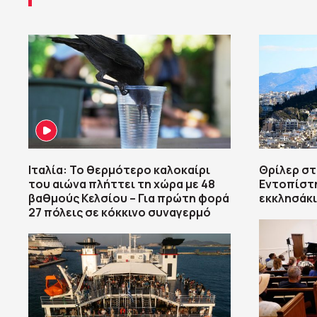
Ιταλία: Το θερμότερο καλοκαίρι
Θρίλερ στ
του αιώνα πλήττει τη χώρα με 48
Εντοπίστ
βαθμούς Κελσίου – Για πρώτη φορά
εκκλησάκι
27 πόλεις σε κόκκινο συναγερμό