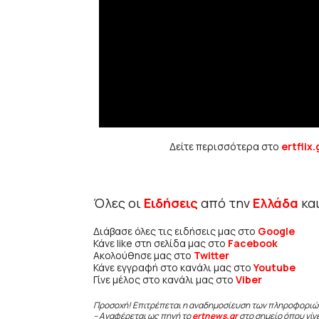
Δείτε περισσότερα στο
ertflix.
Όλες οι
Ειδήσεις
από την
Ελλάδα
κα
Διάβασε όλες τις ειδήσεις μας στο
Google
Κάνε like στη σελίδα μας στο
Facebook
Ακολούθησε μας στο
Twitter
Κάνε εγγραφή στο κανάλι μας στο
Youtube
Γίνε μέλος στο κανάλι μας στο
Viber
Προσοχή! Επιτρέπεται η αναδημοσίευση των πληροφοριώ
– Αναφέρεται ως πηγή το
ertnews.gr
στο σημείο όπου γίν