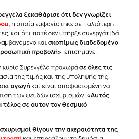
ρεγγέλα ξεκαθάρισε ότι δεν γνωρίζει
δου
,
η οποία εμφανίστηκε σε παλιότερη
ες, και ότι ποτέ δεν υπήρξε συνεργάτιδά
λαμβανόμενο και
σκοπίμως διαδεδομένο
 προσωπική προβολή»
, επισήμανε.
η κυρία Συρεγγέλα προχωρά
σε όλες τις
ασία της τιμής και της υπόληψής της.
ώσει
αγωγή
και είναι αποφασισμένη να
πιση των ψευδών ισχυρισμών.
«Αυτός
α τέλος σε αυτόν τον θεσμικό
ισχυρισμοί θίγουν την ακεραιότητα της
πιτροπή
και επηρεάζουν τη δημόσια