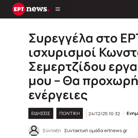
Μετάβαση
σε
περιεχόμενο
Συρεγγέλα στο ΕΡ
ισχυρισμοί Κωνσ
Σεμερτζίδου εργα
μου – Θα προχωρή
ενέργειες
ΕΙΔΗΣΕΙΣ
ΠΟΛΙΤΙΚΉ
24/12/25 10:32
Ενη
Σύνταξη
Συντακτική ομάδα ertnews.gr