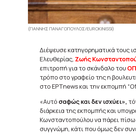
(ΓΙΑΝΝΗΣ ΠΑΝΑΓΟΠΟΥΛΟΣ/EUROKINISSI)
Διέψευσε κατηγορηματικά τους ι
Ελευθερίας,
Ζωής Κωνσταντοπο
επιτροπή για το σκάνδαλο του
ΟΠ
τρόπο στο γραφείο της η βουλευτή
στο ΕΡΤnews και την εκπομπή “Off
«Αυτό
σαφώς και δεν ισχύει»,
τό
διάρκεια της εκπομπής και υπογρ
Κωνσταντοπούλου να πάρει πίσω 
συγγνώμη, κάτι που όμως δεν συν