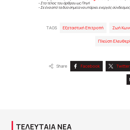
– Στο τέλος του άρθρου ως Πηγή
– Σε ένα από τα δύο σημεία να υπάρχει ενεργός σύνδεσμος
TAGS
Εξεταστική Επιτροπή
Ζωή Κων
Πλεύση Ελευθερ
Share
Facebook
Twitter
ΤΕΛΕΥΤΑΙΑ ΝΕΑ