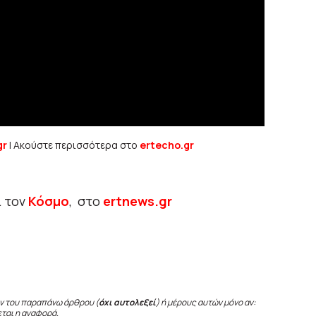
gr
| Ακούστε περισσότερα στο
ertecho.gr
ι τον
Κόσμο
, στο
ertnews.gr
ν του παραπάνω άρθρου (
όχι αυτολεξεί
) ή μέρους αυτών μόνο αν:
εται η αναφορά.