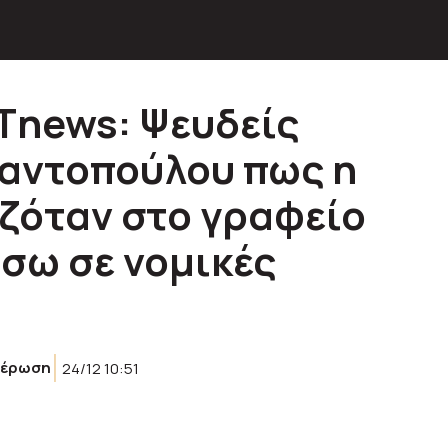
Τnews: Ψευδείς
ταντοπούλου πως η
ζόταν στο γραφείο
σω σε νομικές
μέρωση
24/12 10:51