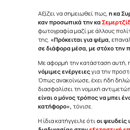
Αξίζει να σημειωθεί πως,
η κα Συ
καν προσωπικά την κα
Σεμερτζί
φωτογραφία μαζί με άλλους πολίτ
της.
«Πρόκειται για ψέμα,
επανα
σε διάφορα μέσα, με στόχο την
Με αφορμή την κατάσταση αυτή, 
νόμιμες ενέργειες
για την προστ
Όπως ανακοίνωσε, έχει ήδη δηλ
διασφαλίσει τη νομική αντιμετώ
είναι ο μόνος τρόπος να μπει έν
κατήφορο»,
τόνισε.
Η ίδια κατήγγειλε ότι
οι ψευδείς 
διαδικασίας στην
εξεταστική ε