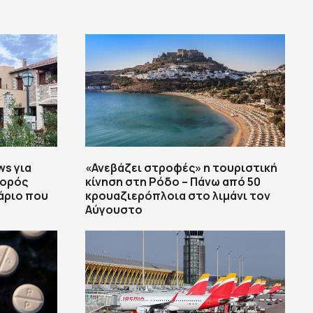
ws για
«Ανεβάζει στροφές» η τουριστική
σορός
κίνηση στη Ρόδο – Πάνω από 50
άριο που
κρουαζιερόπλοια στο λιμάνι τον
Αύγουστο