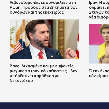
Λιβανοϊσραηλινές συνομιλίες στη
Ιράν: Η σ
Ρώμη: Πρόοδος στα ζητήματα των
σημαίνει 
συνόρων και της εκεχειρίας
Στενών το
νέα διαδ
Βανς: Διχασμένο και με εμφανείς
ρωγμές το ιρανικό καθεστώς – Δεν
Όταν ένα
υπήρξε αντιπαράθεση με
εάν είμασ
Νετανιάχου