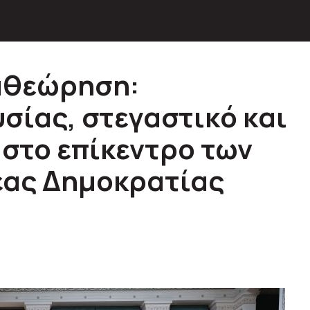
αθεώρηση:
σίας, στεγαστικό και
 στο επίκεντρο των
έας Δημοκρατίας