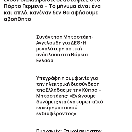
Πόρτο Γερμενό – Το μήνυμα είναι ένα
και απλό, κανέναν δεν θα αφήσουμε
αβοήθητο
Συνάντηση Μητσοτάκη-
Αγγελούδη για ΔΕΘ: Η
μεγαλύτερη αστική
ανάπλαση στη Βόρεια
Ελλάδα
Υπεγράφη η συμφωνία για
την ηλεκτρική διασύνδεση
της Ελλάδας με την Κύπρο –
Μητσοτάκης: «Ενώνουμε
δυνάμεις για ένα ευρωπαϊκό
εγχείρημα κοινού
ενδιαφέροντος»
Πυρκαγιές: Επικρίσεις στην