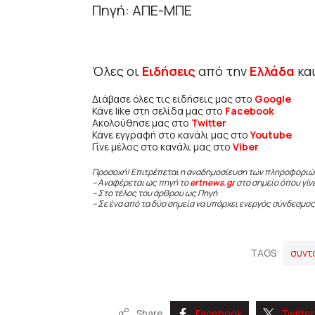
Πηγή: ΑΠΕ-ΜΠΕ
Όλες οι
Ειδήσεις
από την
Ελλάδα
κα
Διάβασε όλες τις ειδήσεις μας στο
Google
Κάνε like στη σελίδα μας στο
Facebook
Ακολούθησε μας στο
Twitter
Κάνε εγγραφή στο κανάλι μας στο
Youtube
Γίνε μέλος στο κανάλι μας στο
Viber
Προσοχή! Επιτρέπεται η αναδημοσίευση των πληροφοριώ
– Αναφέρεται ως πηγή το
ertnews.gr
στο σημείο όπου γίν
– Στο τέλος του άρθρου ως Πηγή
– Σε ένα από τα δύο σημεία να υπάρχει ενεργός σύνδεσμος
TAGS
συντ
Share
Facebook
Twitter