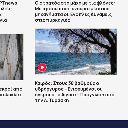
ΡΤnews:
Ο στρατός στη μάχη με τις φλόγες:
αλιές
Με προσωπικό, εναέρια μέσα και
ή
μηχανήματα οι Ένοπλες Δυνάμεις
για
στις πυρκαγιές
Καιρός: Στους 38 βαθμούς ο
νεκροί από
υδράργυρος – Ενισχυμένοι οι
παλακλία
άνεμοι στο Αιγαίο – Πρόγνωση από
την Α. Τυράσκη