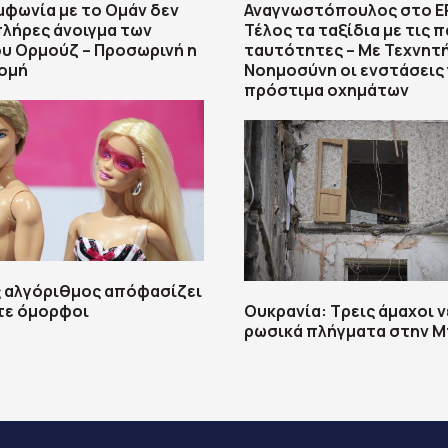
υμφωνία με το Ομάν δεν
Αναγνωστόπουλος στο Ε
πλήρες άνοιγμα των
Τέλος τα ταξίδια με τις π
υ Ορμούζ – Προσωρινή η
ταυτότητες – Με Τεχνητ
ρομή
Νοημοσύνη οι ενστάσεις 
πρόστιμα οχημάτων
ς αλγόριθμος απόφασίζει
τε όμορφοι
Ουκρανία: Τρεις άμαχοι 
ρωσικά πλήγματα στην Μ