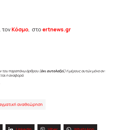
ι τον
Κόσμο
, στο
ertnews.gr
ν του παραπάνω άρθρου (
όχι αυτολεξεί
) ή μέρους αυτών μόνο αν:
εται η αναφορά.
αγματική αναθεώρηση
Linkedin
Viber
WhatsApp