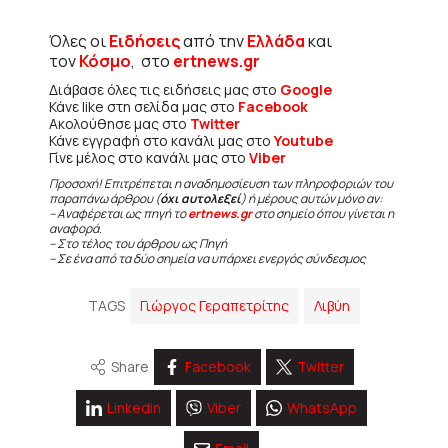
Όλες οι
Ειδήσεις
από την
Ελλάδα
και
τον
Κόσμο
, στο
ertnews.gr
Διάβασε όλες τις ειδήσεις μας στο
Google
Κάνε like στη σελίδα μας στο
Facebook
Ακολούθησε μας στο
Twitter
Κάνε εγγραφή στο κανάλι μας στο
Youtube
Γίνε μέλος στο κανάλι μας στο
Viber
Προσοχή! Επιτρέπεται η αναδημοσίευση των πληροφοριών του
παραπάνω άρθρου (
όχι αυτολεξεί
) ή μέρους αυτών μόνο αν:
– Αναφέρεται ως πηγή το
ertnews.gr
στο σημείο όπου γίνεται η
αναφορά.
– Στο τέλος του άρθρου ως Πηγή
– Σε ένα από τα δύο σημεία να υπάρχει ενεργός σύνδεσμος
TAGS
Γιώργος Γεραπετρίτης
Λιβύη
Share
Facebook
Twitter
Linkedin
Viber
WhatsApp