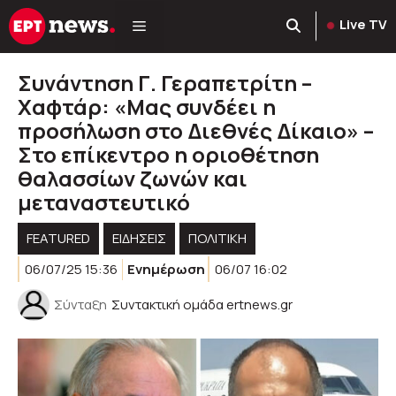
Μετάβαση
Live TV
σε
περιεχόμενο
Συνάντηση Γ. Γεραπετρίτη –
Χαφτάρ: «Μας συνδέει η
προσήλωση στο Διεθνές Δίκαιο» –
Στο επίκεντρο η οριοθέτηση
θαλασσίων ζωνών και
μεταναστευτικό
FEATURED
ΕΙΔΗΣΕΙΣ
ΠΟΛΙΤΙΚΉ
06/07/25 15:36
Ενημέρωση
06/07 16:02
Σύνταξη
Συντακτική ομάδα ertnews.gr