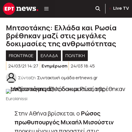
Μετάβαση
Live TV
σε
περιεχόμενο
Μητσοτάκης: Ελλάδα και Ρωσία
βρέθηκαν μαζί στις μεγάλες
δοκιμασίες της ανθρωπότητας
FRONTPAGE
ΕΛΛΑΔΑ
ΠΟΛΙΤΙΚΉ
24/03/21 14:27
Ενημέρωση
24/03 18:45
Σύνταξη
Συντακτική ομάδα ertnews.gr
Eurokinissi
Στην Αθήνα βρίσκεται ο
Ρώσος
πρωθυπουργός Μιχαήλ Μισούστιν
προκειμένου να παραστεί στις