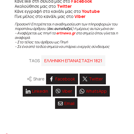
Κάνε like στη σελίδα μας στο
Facebook
Ακολούθησε μας στο
Twitter
Κάνε εγγραφή στο κανάλι μας στο
Youtube
Γίνε μέλος στο κανάλι μας στο
Viber
Προσοχή! Επιτρέπεται η αναδημοσίευση των πληροφοριών του
παραπάνω άρθρου (
όχι αυτολεξεί
) ή μέρους αυτών μόνο αν:
– Αναφέρεται ως πηγή το
ertnews.gr
στο σημείο όπου γίνεται η
αναφορά.
– Στο τέλος του άρθρου ως Πηγή
– Σε ένα από τα δύο σημεία να υπάρχει ενεργός σύνδεσμος
TAGS
ΕΛΛΗΝΙΚΗ ΕΠΑΝΑΣΤΑΣΗ 1821
Share
Facebook
Twitter
Linkedin
Viber
WhatsApp
Email