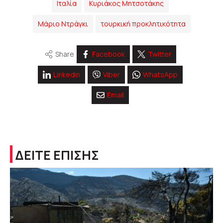
Ιταλία
Κυριάκος Μητσοτάκης
Μάριο Ντράγκι
τουρκική προκλητικότητα
Share
Facebook
Twitter
Linkedin
Viber
WhatsApp
Email
ΔΕΙΤΕ ΕΠΙΣΗΣ