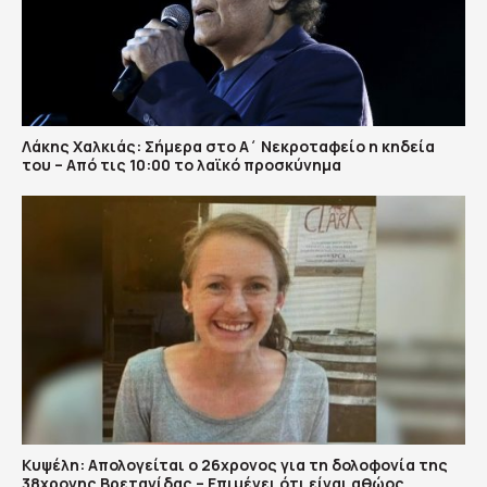
Λάκης Χαλκιάς: Σήμερα στο Α΄ Νεκροταφείο η κηδεία
του – Από τις 10:00 το λαϊκό προσκύνημα
Κυψέλη: Απολογείται ο 26χρονος για τη δολοφονία της
38χρονης Βρετανίδας – Επιμένει ότι είναι αθώος