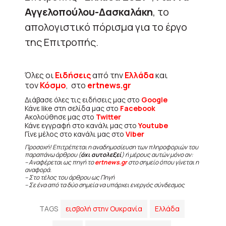
Αγγελοπούλου-Δασκαλάκη
, το
απολογιστικό πόρισμα για το έργο
της Επιτροπής.
Όλες οι
Ειδήσεις
από την
Ελλάδα
και
τον
Κόσμο
, στο
ertnews.gr
Διάβασε όλες τις ειδήσεις μας στο
Google
Κάνε like στη σελίδα μας στο
Facebook
Ακολούθησε μας στο
Twitter
Κάνε εγγραφή στο κανάλι μας στο
Youtube
Γίνε μέλος στο κανάλι μας στο
Viber
Προσοχή! Επιτρέπεται η αναδημοσίευση των πληροφοριών του
παραπάνω άρθρου (
όχι αυτολεξεί
) ή μέρους αυτών μόνο αν:
– Αναφέρεται ως πηγή το
ertnews.gr
στο σημείο όπου γίνεται η
αναφορά.
– Στο τέλος του άρθρου ως Πηγή
– Σε ένα από τα δύο σημεία να υπάρχει ενεργός σύνδεσμος
TAGS
εισβολή στην Ουκρανία
Ελλάδα