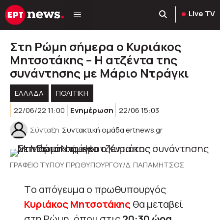
Μετάβαση
Live TV
σε
περιεχόμενο
Στη Ρώμη σήμερα ο Κυριάκος
Μητσοτάκης – Η ατζέντα της
συνάντησης με Μάριο Ντράγκι
ΕΛΛΑΔΑ
ΠΟΛΙΤΙΚΉ
22/06/22 11:00
Ενημέρωση
22/06 15:03
Σύνταξη
Συντακτική ομάδα ertnews.gr
ΓΡΑΦΕΙΟ ΤΥΠΟΥ ΠΡΩΘΥΠΟΥΡΓΟΥ/Δ. ΠΑΠΑΜΗΤΣΟΣ
Tο απόγευμα ο πρωθυπουργός
Κυριάκος Μητσοτάκης
θα μεταβεί
στη Ρώμη, όπου στις
20:30 ώρα