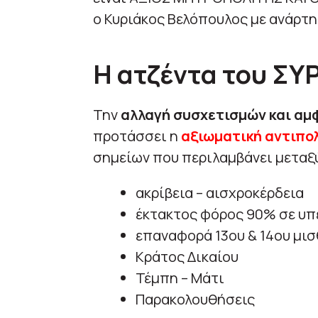
ο Κυριάκος Βελόπουλος με ανάρτη
Η ατζέντα του ΣΥ
Την
αλλαγή συσχετισμών και αμ
προτάσσει η
αξιωματική αντιπο
σημείων που περιλαμβάνει μεταξ
ακρίβεια – αισχροκέρδεια
έκτακτος φόρος 90% σε υπ
επαναφορά 13ου & 14ου μι
Κράτος Δικαίου
Τέμπη – Μάτι
Παρακολουθήσεις