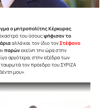
υγμα ο μητροπολίτης Κέρκυρας
τόχαστρό του όσους
ψήφισαν τo
γάρια
αλλά και τον ίδιο τον
Στέφανο
αν
παρών
εκείνη την ώρα στην
ίγο αργότερα, στην εξέδρα των
σταυρωτά τον πρόεδρο του ΣΥΡΙΖΑ
βέντη μου».