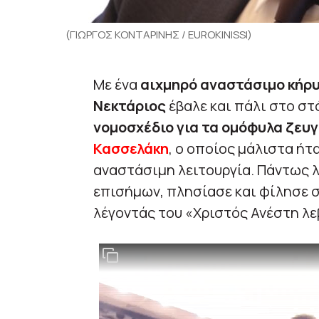
(ΓΙΩΡΓΟΣ ΚΟΝΤΑΡΙΝΗΣ / EUROKINISSI)
Με ένα
αιχμηρό αναστάσιμο κήρ
Νεκτάριος
έβαλε και πάλι στο σ
νομοσχέδιο για τα ομόφυλα ζευ
Κασσελάκη
, ο οποίος μάλιστα ήτ
αναστάσιμη λειτουργία. Πάντως λ
επισήμων, πλησίασε και φίλησε 
λέγοντάς του «Χριστός Ανέστη λε