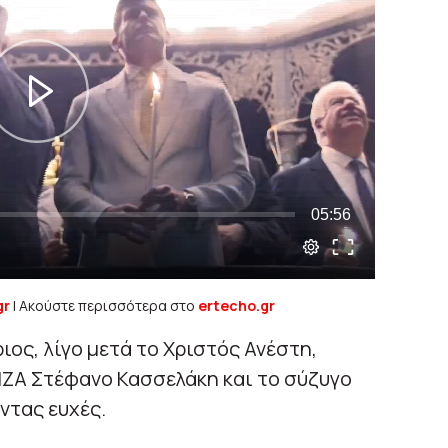
gr
| Ακούστε περισσότερα στο
ertecho.gr
ος, λίγο μετά το Χριστός Ανέστη,
ΙΖΑ Στέφανο Κασσελάκη και το σύζυγο
τας ευχές.