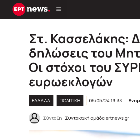
Μετάβαση
σε
περιεχόμενο
Στ. Κασσελάκης: Δ
δηλώσεις του Μητ
Οι στόχοι του ΣΥΡ
ευρωεκλογών
ΕΛΛΑΔΑ
ΠΟΛΙΤΙΚΉ
05/05/24 19:33
Ενη
Σύνταξη
Συντακτική ομάδα ertnews.gr