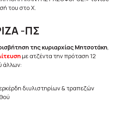
σή του στο Χ.
ΡΙΖΑ -ΠΣ
φισβήτηση της κυριαρχίας Μητσοτάκη
,
λίτευση
με ατζέντα την πρόταση 12
ύ άλλων:
ερκέρδη διυλιστηρίων & τραπεζών
σθού