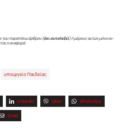
ν του παραπάνω άρθρου (
όχι αυτολεξεί
) ή μέρους αυτών μόνο αν:
εται η αναφορά.
υπουργείο Παιδείας
Linkedin
Viber
WhatsApp
Email