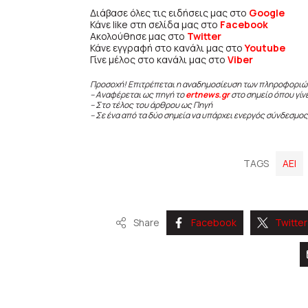
Διάβασε όλες τις ειδήσεις μας στο
Google
Κάνε like στη σελίδα μας στο
Facebook
Ακολούθησε μας στο
Twitter
Κάνε εγγραφή στο κανάλι μας στο
Youtube
Γίνε μέλος στο κανάλι μας στο
Viber
Προσοχή! Επιτρέπεται η αναδημοσίευση των πληροφοριώ
– Αναφέρεται ως πηγή το
ertnews.gr
στο σημείο όπου γίν
– Στο τέλος του άρθρου ως Πηγή
– Σε ένα από τα δύο σημεία να υπάρχει ενεργός σύνδεσμος
TAGS
ΑΕΙ
Share
Facebook
Twitter