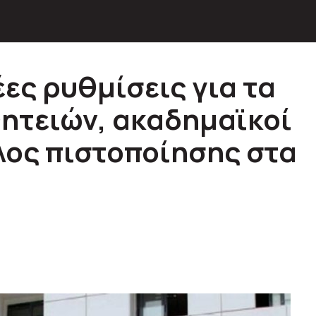
ες ρυθμίσεις για τα
θητειών, ακαδημαϊκοί
λος πιστοποίησης στα