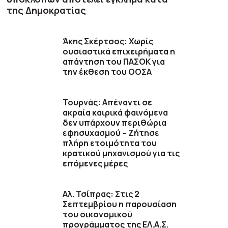
της Δημοκρατίας
Άκης Σκέρτσος: Χωρίς
ουσιαστικά επιχειρήματα η
απάντηση του ΠΑΣΟΚ για
την έκθεση του ΟΟΣΑ
Τουρνάς: Απέναντι σε
ακραία καιρικά φαινόμενα
δεν υπάρχουν περιθώρια
εφησυχασμού – Ζήτησε
πλήρη ετοιμότητα του
κρατικού μηχανισμού για τις
επόμενες μέρες
Αλ. Τσίπρας: Στις 2
Σεπτεμβρίου η παρουσίαση
του οικονομικού
προγράμματος της ΕΛ.Α.Σ.