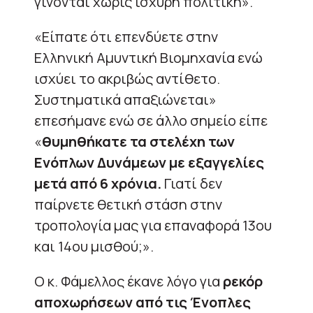
γίνονται χωρίς ισχυρή πολιτική».
«Είπατε ότι επενδύετε στην
Ελληνική Αμυντική Βιομηχανία ενώ
ισχύει το ακριβώς αντίθετο.
Συστηματικά απαξιώνεται»
επεσήμανε ενώ σε άλλο σημείο είπε
«
θυμηθήκατε τα στελέχη των
Ενόπλων Δυνάμεων με εξαγγελίες
μετά από 6 χρόνια.
Γιατί δεν
παίρνετε θετική στάση στην
τροπολογία μας για επαναφορά 13ου
και 14ου μισθού;».
Ο κ. Φάμελλος έκανε λόγο για
ρεκόρ
αποχωρήσεων από τις Ένοπλες