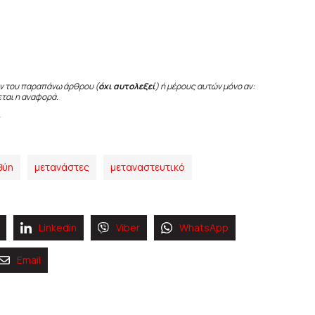
ν του παραπάνω άρθρου (
όχι αυτολεξεί
) ή μέρους αυτών μόνο αν:
εται η αναφορά.
βύη
μετανάστες
μεταναστευτικό
Linkedin
Viber
WhatsApp
Email