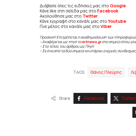
Διάβασε όλες τις ειδήσεις μας στο
Google
Κάνε like στη σελίδα μας στο
Facebook
Ακολούθησε μας στο
Twitter
Κάνε εγγραφή στο κανάλι μας στο
Youtube
Γίνε μέλος στο κανάλι μας στο
Viber
Προσοχή! Επιτρέπεται η αναδημοσίευση των πληροφοριώ
– Αναφέρεται ως πηγή το
ertnews.gr
στο σημείο όπου γίν
– Στο τέλος του άρθρου ως Πηγή
– Σε ένα από τα δύο σημεία να υπάρχει ενεργός σύνδεσμος
TAGS
Θάνος Πλεύρης
Λι
Share
Facebook
Twitter