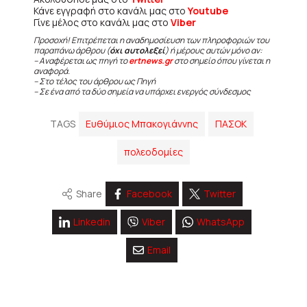
Κάνε εγγραφή στο κανάλι μας στο
Youtube
Γίνε μέλος στο κανάλι μας στο
Viber
Προσοχή! Επιτρέπεται η αναδημοσίευση των πληροφοριών του
παραπάνω άρθρου (
όχι αυτολεξεί
) ή μέρους αυτών μόνο αν:
– Αναφέρεται ως πηγή το
ertnews.gr
στο σημείο όπου γίνεται η
αναφορά.
– Στο τέλος του άρθρου ως Πηγή
– Σε ένα από τα δύο σημεία να υπάρχει ενεργός σύνδεσμος
TAGS
Ευθύμιος Μπακογιάννης
ΠΑΣΟΚ
πολεοδομίες
Share
Facebook
Twitter
Linkedin
Viber
WhatsApp
Email