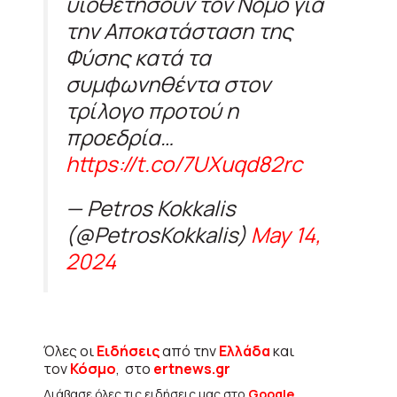
υιοθετήσουν τον Νομο για
την Αποκατάσταση της
Φύσης κατά τα
συμφωνηθέντα στον
τρίλογο προτού η
προεδρία…
https://t.co/7UXuqd82rc
— Petros Kokkalis
(@PetrosKokkalis)
May 14,
2024
Όλες οι
Ειδήσεις
από την
Ελλάδα
και
τον
Κόσμο
, στο
ertnews.gr
Διάβασε όλες τις ειδήσεις μας στο
Google