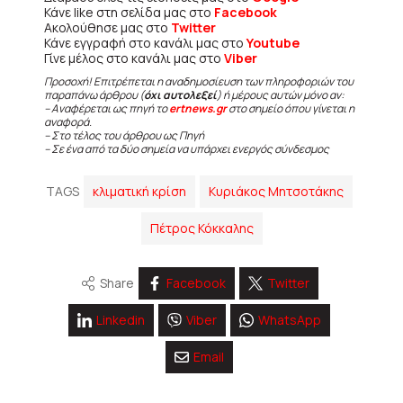
Κάνε like στη σελίδα μας στο
Facebook
Ακολούθησε μας στο
Twitter
Κάνε εγγραφή στο κανάλι μας στο
Youtube
Γίνε μέλος στο κανάλι μας στο
Viber
Προσοχή! Επιτρέπεται η αναδημοσίευση των πληροφοριών του
παραπάνω άρθρου (
όχι αυτολεξεί
) ή μέρους αυτών μόνο αν:
– Αναφέρεται ως πηγή το
ertnews.gr
στο σημείο όπου γίνεται η
αναφορά.
– Στο τέλος του άρθρου ως Πηγή
– Σε ένα από τα δύο σημεία να υπάρχει ενεργός σύνδεσμος
TAGS
κλιματική κρίση
Κυριάκος Μητσοτάκης
Πέτρος Κόκκαλης
Share
Facebook
Twitter
Linkedin
Viber
WhatsApp
Email