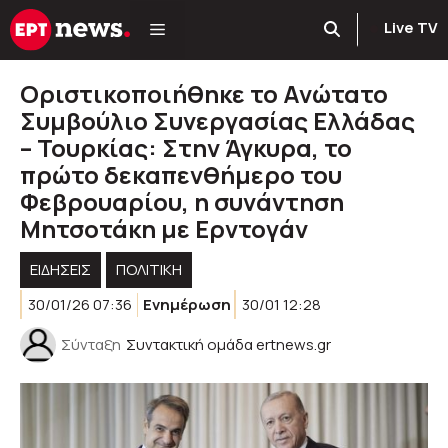
Μετάβαση
Live TV
σε
περιεχόμενο
Οριστικοποιήθηκε το Ανώτατο
Συμβούλιο Συνεργασίας Ελλάδας
– Τουρκίας: Στην Άγκυρα, το
πρώτο δεκαπενθήμερο του
Φεβρουαρίου, η συνάντηση
Μητσοτάκη με Ερντογάν
ΕΙΔΗΣΕΙΣ
ΠΟΛΙΤΙΚΉ
30/01/26 07:36
Ενημέρωση
30/01 12:28
Σύνταξη
Συντακτική ομάδα ertnews.gr