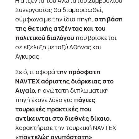
Η ατζέντα του Ανώτατου Συμβουλίου
Συνεργασίας θα διαμορφωθεί,
σύμφωνα με την ίδια πηγή,
στη βάση
της θετικής ατζέντας και του
πολιτικού διαλόγου
που βρίσκεται
σε εξέλιξη μεταξύ Αθήνας και
Άγκυρας.
Σε ό,τι αφορά
την πρόσφατη
NAVTEX αόριστης διάρκειας στο
Αιγαίο
, η ανώτατη διπλωματική
πηγή έκανε λόγο για
πάγιες
τουρκικές πρακτικές που
αντίκεινται στο διεθνές δίκαιο
.
Χαρακτήρισε την τουρκική NAVTEX
«παντελώς ανυπόστατη»
,