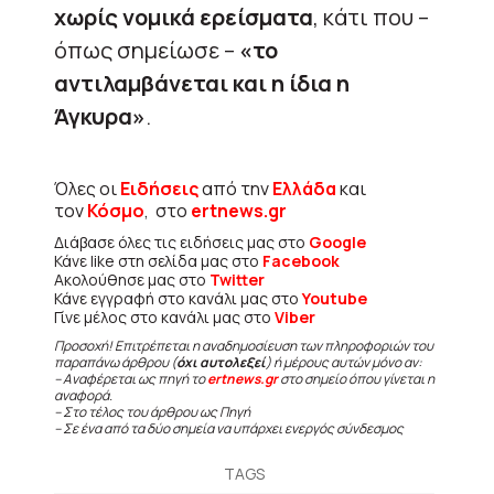
χωρίς νομικά ερείσματα
, κάτι που –
όπως σημείωσε –
«το
αντιλαμβάνεται και η ίδια η
Άγκυρα»
.
Όλες οι
Ειδήσεις
από την
Ελλάδα
και
τον
Κόσμο
, στο
ertnews.gr
Διάβασε όλες τις ειδήσεις μας στο
Google
Κάνε like στη σελίδα μας στο
Facebook
Ακολούθησε μας στο
Twitter
Κάνε εγγραφή στο κανάλι μας στο
Youtube
Γίνε μέλος στο κανάλι μας στο
Viber
Προσοχή! Επιτρέπεται η αναδημοσίευση των πληροφοριών του
παραπάνω άρθρου (
όχι αυτολεξεί
) ή μέρους αυτών μόνο αν:
– Αναφέρεται ως πηγή το
ertnews.gr
στο σημείο όπου γίνεται η
αναφορά.
– Στο τέλος του άρθρου ως Πηγή
– Σε ένα από τα δύο σημεία να υπάρχει ενεργός σύνδεσμος
TAGS