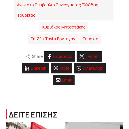
Ανώτατο Συμβούλιο Συνεργασίας Ελλάδας-
Τουρκίας
Κυριάκος Μητσοτάκης
Ρετζέπ Ταγίπ Ερντογάν
Τουρκία
Share
Facebook
Twitter
Linkedin
Viber
WhatsApp
Email
ΔΕΙΤΕ ΕΠΙΣΗΣ