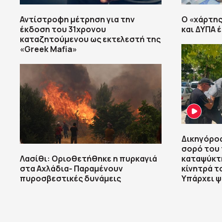
Αντίστροφη μέτρηση για την
Ο «χάρτη
έκδοση του 31χρονου
και ΔΥΠΑ 
καταζητούμενου ως εκτελεστή της
«Greek Mafia»
Δικηγόρος
σορό του 
Λασίθι: Οριοθετήθηκε η πυρκαγιά
καταψύκτ
στα Αχλάδια- Παραμένουν
κίνητρά τ
πυροσβεστικές δυνάμεις
Υπάρχει 