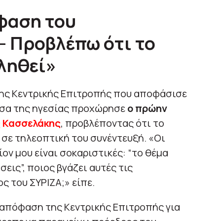
όφαση του
– Προβλέπω ότι το
ληθεί»
ης Κεντρικής Επιτροπής που αποφάσισε
ρσα της ηγεσίας προχώρησε
ο πρώην
 Κασσελάκης
, προβλέποντας ότι το
 σε τηλεοπτική του συνέντευξή. «Οι
ον μου είναι σοκαριστικές: “το θέμα
εις”, ποιος βγάζει αυτές τις
ς του ΣΥΡΙΖΑ;» είπε.
απόφαση της Κεντρικής Επιτροπής για