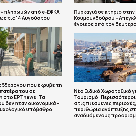
ς» πληρωμών από e-ΕΦΚΑ
Πυρκαγιά σε κτήριο στην
έως τις 14 Αυγούστου
Κουμουνδούρου – Απεγκ
ένοικος από τον δεύτερ
 55χρονου που έκρυβε τη
πατέρα του σε
Νέο Ειδικό Χωροταξικό γ
η στο ΕΡΤnews: Τα
Τουρισμό: Περισσότεροι
ου δεν ήταν οικονομικά –
στις πιεσμένες περιοχές,
ψυχολογικό υπόβαθρο
περιθώρια ανάπτυξης σ
αναδυόμενους προορισμ