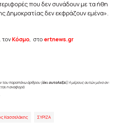
εριφορές που δεν συνάδουν με τα ήθη
της Δημοκρατίας δεν εκφράζουν εμένα».
ι τον
Κόσμο
, στο
ertnews.gr
ν του παραπάνω άρθρου (
όχι αυτολεξεί
) ή μέρους αυτών μόνο αν:
εται η αναφορά.
ς Κασσελάκης
ΣΥΡΙΖΑ