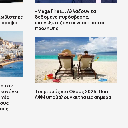
«Mega Fires»: Αλλάζουν τα
λωβίστηκε
δεδομένα πυρόσβεσης,
ο όροφο
επανεξετάζονται νέοι τρόποι
πρόληψης
ια τον
 κανόνες
Τουρισμός για Όλους 2026: Ποια
 νέα
ΑΦΜ υποβάλουν αιτήσεις σήμερα
τους
ούς