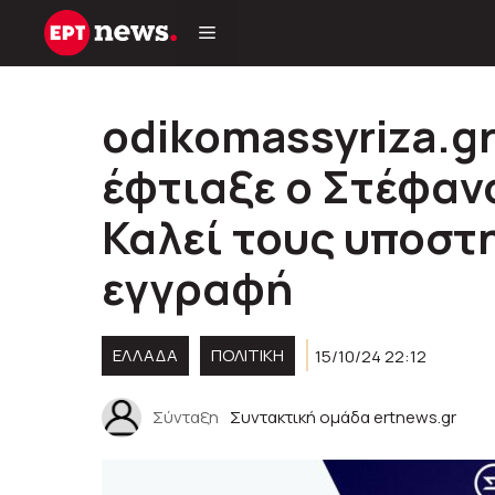
Μετάβαση
σε
περιεχόμενο
odikomassyriza.gr
έφτιαξε ο Στέφαν
Καλεί τους υποστη
εγγραφή
ΕΛΛΑΔΑ
ΠΟΛΙΤΙΚΉ
15/10/24 22:12
Σύνταξη
Συντακτική ομάδα ertnews.gr