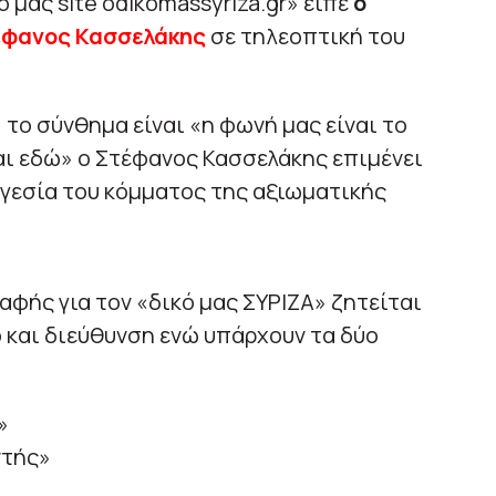
ό μας site odikomassyriza.gr» είπε
ο
έφανος Κασσελάκης
σε τηλεοπτική του
το σύνθημα είναι «η φωνή μας είναι το
μαι εδώ» ο Στέφανος Κασσελάκης επιμένει
ηγεσία του κόμματος της αξιωματικής
αφής για τον «δικό μας ΣΥΡΙΖΑ» ζητείται
 και διεύθυνση ενώ υπάρχουν τα δύο
»
ντής»