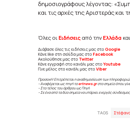
δημοσιογράφους λέγοντας: «Συμπ
και τις αρχές της Αριστεράς και 
Όλες οι
Ειδήσεις
από την
Ελλάδα
κα
Διάβασε όλες τις ειδήσεις μας στο
Google
Κάνε like στη σελίδα μας στο
Facebook
Ακολούθησε μας στο
Twitter
Κάνε εγγραφή στο κανάλι μας στο
Youtube
Γίνε μέλος στο κανάλι μας στο
Viber
Προσοχή! Επιτρέπεται η αναδημοσίευση των πληροφοριώ
– Αναφέρεται ως πηγή το
ertnews.gr
στο σημείο όπου γίν
– Στο τέλος του άρθρου ως Πηγή
– Σε ένα από τα δύο σημεία να υπάρχει ενεργός σύνδεσμος
TAGS
Στέφανο