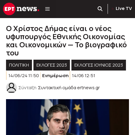
Μετάβαση
Live TV
σε
περιεχόμενο
Ο Χρίστος Δήμας είναι ο νέος
υφυπουργός Εθνικής Οικονομίας
και Οικονομικών — Το βιογραφικό
του
ΠΟΛΙΤΙΚΉ
ΕΚΛΟΓΈΣ 2023
ΕΚΛΟΓΈΣ ΙΟΎΝΙΟΣ 2023
14/06/24 11:50
Ενημέρωση
14/06 12:51
Σύνταξη
Συντακτική ομάδα ertnews.gr