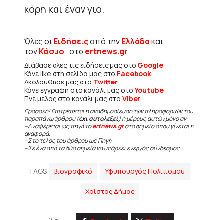
κόρη και έναν γιο.
Όλες οι
Ειδήσεις
από την
Ελλάδα
και
τον
Κόσμο
, στο
ertnews.gr
Διάβασε όλες τις ειδήσεις μας στο
Google
Κάνε like στη σελίδα μας στο
Facebook
Ακολούθησε μας στο
Twitter
Κάνε εγγραφή στο κανάλι μας στο
Youtube
Γίνε μέλος στο κανάλι μας στο
Viber
Προσοχή! Επιτρέπεται η αναδημοσίευση των πληροφοριών του
παραπάνω άρθρου (
όχι αυτολεξεί
) ή μέρους αυτών μόνο αν:
– Αναφέρεται ως πηγή το
ertnews.gr
στο σημείο όπου γίνεται η
αναφορά.
– Στο τέλος του άρθρου ως Πηγή
– Σε ένα από τα δύο σημεία να υπάρχει ενεργός σύνδεσμος
TAGS
βιογραφικό
Υφυπουργός Πολιτισμού
Χρίστος Δήμας