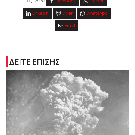
Share
Facebook
Twitter
Linkedin
Viber
WhatsApp
Email
ΔΕΙΤΕ ΕΠΙΣΗΣ