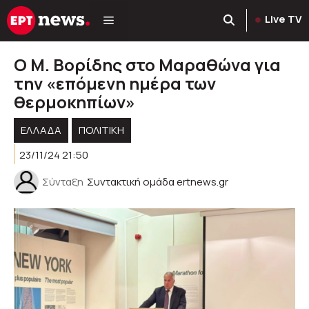
Μετάβαση
Live TV
σε
περιεχόμενο
Ο Μ. Βορίδης στο Μαραθώνα για
την «επόμενη ημέρα των
θερμοκηπίων»
ΕΛΛΑΔΑ
ΠΟΛΙΤΙΚΉ
23/11/24 21:50
Σύνταξη
Συντακτική ομάδα ertnews.gr