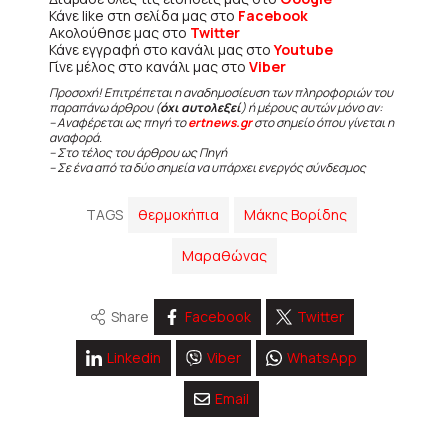
Κάνε like στη σελίδα μας στο
Facebook
Ακολούθησε μας στο
Twitter
Κάνε εγγραφή στο κανάλι μας στο
Youtube
Γίνε μέλος στο κανάλι μας στο
Viber
Προσοχή! Επιτρέπεται η αναδημοσίευση των πληροφοριών του
παραπάνω άρθρου (
όχι αυτολεξεί
) ή μέρους αυτών μόνο αν:
– Αναφέρεται ως πηγή το
ertnews.gr
στο σημείο όπου γίνεται η
αναφορά.
– Στο τέλος του άρθρου ως Πηγή
– Σε ένα από τα δύο σημεία να υπάρχει ενεργός σύνδεσμος
TAGS
θερμοκήπια
Μάκης Βορίδης
Μαραθώνας
Share
Facebook
Twitter
Linkedin
Viber
WhatsApp
Email