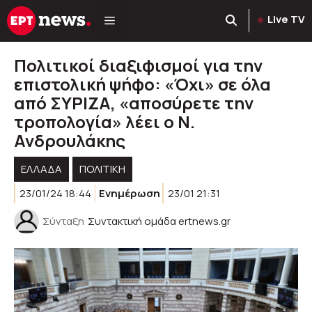
Μετάβαση
Live TV
σε
περιεχόμενο
Πολιτικοί διαξιφισμοί για την
επιστολική ψήφο: «Όχι» σε όλα
από ΣΥΡΙΖΑ, «αποσύρετε την
τροπολογία» λέει ο Ν.
Ανδρουλάκης
ΕΛΛΑΔΑ
ΠΟΛΙΤΙΚΉ
23/01/24 18:44
Ενημέρωση
23/01 21:31
Σύνταξη
Συντακτική ομάδα ertnews.gr