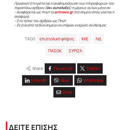
Προσοχή! Επιτρέπεται η αναδημοσίευση των πληροφοριών του
παραπάνω άρθρου (
όχι αυτολεξεί
) ή μέρους αυτών μόνο αν:
– Αναφέρεται ως πηγή το
ertnews.gr
στο σημείο όπου γίνεται η
αναφορά.
– Στο τέλος του άρθρου ως Πηγή
– Σε ένα από τα δύο σημεία να υπάρχει ενεργός σύνδεσμος
TAGS
επιστολική ψήφος
ΚΚΕ
ΝΔ
ΠΑΣΟΚ
ΣΥΡΙΖΑ
Share
Facebook
Twitter
Linkedin
Viber
WhatsApp
Email
ΔΕΙΤΕ ΕΠΙΣΗΣ