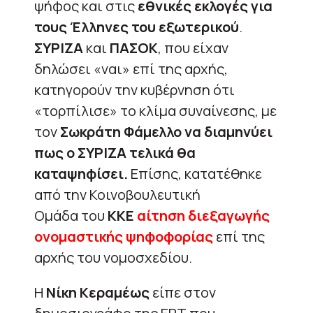
ψήφος και στις
εθνικές εκλογές για
τους Έλληνες του εξωτερικού
.
ΣΥΡΙΖΑ
και
ΠΑΣΟΚ
, που είχαν
δηλώσει «ναι» επί της αρχής,
κατηγορούν την κυβέρνηση ότι
«τορπίλισε» το κλίμα συναίνεσης, με
τον
Σωκράτη Φάμελλο να διαμηνύει
πως ο ΣΥΡΙΖΑ τελικά θα
καταψηφίσει.
Επίσης, κατατέθηκε
από την Κοινοβουλευτική
Ομάδα του
ΚΚΕ
αίτηση διεξαγωγής
ονομαστικής ψηφοφορίας
επί της
αρχής του νομοσχεδίου.
Η
Νίκη Κεραμέως
είπε στον