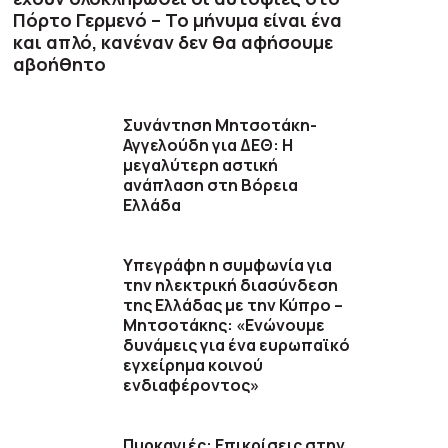
Πόρτο Γερμενό – Το μήνυμα είναι ένα
και απλό, κανέναν δεν θα αφήσουμε
αβοήθητο
Συνάντηση Μητσοτάκη-
Αγγελούδη για ΔΕΘ: Η
μεγαλύτερη αστική
ανάπλαση στη Βόρεια
Ελλάδα
Υπεγράφη η συμφωνία για
την ηλεκτρική διασύνδεση
της Ελλάδας με την Κύπρο –
Μητσοτάκης: «Ενώνουμε
δυνάμεις για ένα ευρωπαϊκό
εγχείρημα κοινού
ενδιαφέροντος»
Πυρκαγιές: Επικρίσεις στην