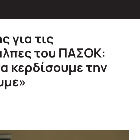
ς για τις
άλπες του ΠΑΣΟΚ:
α κερδίσουμε την
υμε»