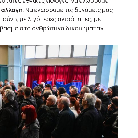
λευταίες εθνικές εκλογές, να ενώσουμε
 αλλαγή
. Να ενώσουμε τις δυνάμεις μας
οσύνη, με λιγότερες ανισότητες, με
σεβασμό στα ανθρώπινα δικαιώματα».