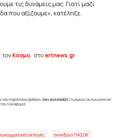
ουμε τις δυνάμεις μας. Γιατί μαζί
δα που αξίζουμε», κατέληξε.
ι τον
Κόσμο
, στο
ertnews.gr
ν του παραπάνω άρθρου (
όχι αυτολεξεί
) ή μέρους αυτών μόνο αν:
εται η αναφορά.
σωκομματικές εκλογές
συνέδριο ΠΑΣΟΚ