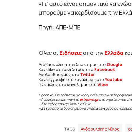
«Γι’ αυτό είναι σημαντικό να ενώσ
μπορούμε να κερδίσουμε την Ελλά
Πηγή: ΑΠΕ-ΜΠΕ
Όλες οι
Ειδήσεις
από την
Ελλάδα
κα
Διάβασε όλες τις ειδήσεις μας στο
Google
Κάνε like στη σελίδα μας στο
Facebook
Ακολούθησε μας στο
Twitter
Κάνε εγγραφή στο κανάλι μας στο
Youtube
Γίνε μέλος στο κανάλι μας στο
Viber
Προσοχή! Επιτρέπεται η αναδημοσίευση των πληροφοριώ
– Αναφέρεται ως πηγή το
ertnews.gr
στο σημείο όπου γίν
– Στο τέλος του άρθρου ως Πηγή
– Σε ένα από τα δύο σημεία να υπάρχει ενεργός σύνδεσμος
TAGS
Ανδρουλάκης Νίκος
ε