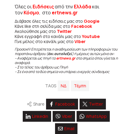
Όλες οι
Ειδήσεις
από την
Ελλάδα
και
τον
Κόσμο
, στο
ertnews.gr
Διάβασε όλες τις ειδήσεις μας στο
Google
Κάνε like στη σελίδα μας στο
Facebook
Ακολούθησε μας στο
Twitter
Κάνε εγγραφή στο κανάλι μας στο
Youtube
Γίνε μέλος στο κανάλι μας στο
Viber
Προσοχή! Επιτρέπεται η αναδημοσίευση των πληροφοριών του
παραπάνω άρθρου (
όχι αυτολεξεί
) ή μέρους αυτών μόνο αν:
– Αναφέρεται ως πηγή το
ertnews.gr
στο σημείο όπου γίνεται η
αναφορά.
– Στο τέλος του άρθρου ως Πηγή
– Σε ένα από τα δύο σημεία να υπάρχει ενεργός σύνδεσμος
TAGS
ΝΔ
Τέμπη
Share
Facebook
Twitter
Linkedin
Viber
WhatsApp
Email