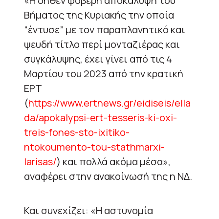
«Η δήθεν φοβερή αποκάλυψη του
Βήματος της Κυριακής την οποία
“έντυσε” με τον παραπλανητικό και
ψευδή τίτλο περί μονταζιέρας και
συγκάλυψης, έχει γίνει από τις 4
Μαρτίου του 2023 από την κρατική
ΕΡΤ
(
https://www.ertnews.gr/eidiseis/ella
da/apokalypsi-ert-tesseris-ki-oxi-
treis-fones-sto-ixitiko-
ntokoumento-tou-stathmarxi-
larisas/
) και πολλά ακόμα μέσα»,
αναφέρει στην ανακοίνωσή της η ΝΔ.
Και συνεχίζει: «Η αστυνομία