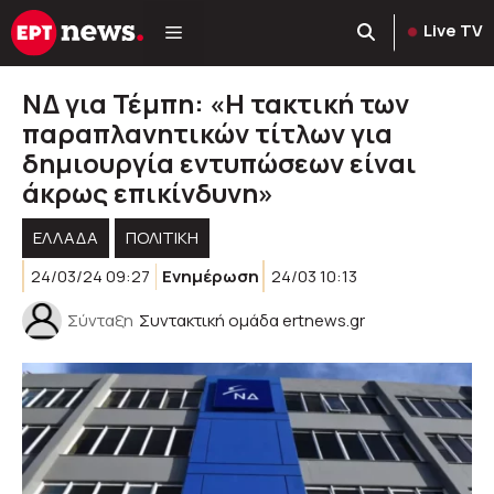
Μετάβαση
Live TV
σε
περιεχόμενο
ΝΔ για Τέμπη: «Η τακτική των
παραπλανητικών τίτλων για
δημιουργία εντυπώσεων είναι
άκρως επικίνδυνη»
ΕΛΛΑΔΑ
ΠΟΛΙΤΙΚΉ
24/03/24 09:27
Ενημέρωση
24/03 10:13
Σύνταξη
Συντακτική ομάδα ertnews.gr