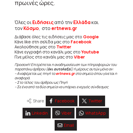
πρωινές ώρες.
Όλες οι
Ειδήσεις
από την
Ελλάδα
και
τον
Κόσμο
, στο
ertnews.gr
Διάβασε όλες τις ειδήσεις μας στο
Google
Κάνε like στη σελίδα μας στο
Facebook
Ακολούθησε μας στο
Twitter
Κάνε εγγραφή στο κανάλι μας στο
Youtube
Γίνε μέλος στο κανάλι μας στο
Viber
Προσοχή! Επιτρέπεται η αναδημοσίευση των πληροφοριών του
παραπάνω άρθρου (
όχι αυτολεξεί
) ή μέρους αυτών μόνο αν:
– Αναφέρεται ως πηγή το
ertnews.gr
στο σημείο όπου γίνεται η
αναφορά.
– Στο τέλος του άρθρου ως Πηγή
– Σε ένα από τα δύο σημεία να υπάρχει ενεργός σύνδεσμος
Share
Facebook
Twitter
Linkedin
Viber
WhatsApp
Email