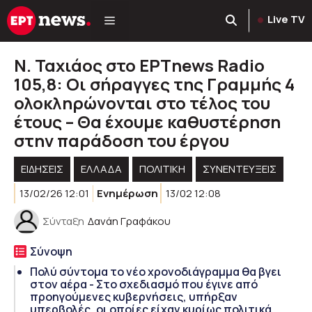
Μετάβαση
Live TV
σε
περιεχόμενο
Ν. Ταχιάος στο ΕΡΤnews Radio
105,8: Οι σήραγγες της Γραμμής 4
ολοκληρώνονται στο τέλος του
έτους – Θα έχουμε καθυστέρηση
στην παράδοση του έργου
ΕΙΔΗΣΕΙΣ
ΕΛΛΑΔΑ
ΠΟΛΙΤΙΚΉ
ΣΥΝΕΝΤΕΥΞΕΙΣ
13/02/26 12:01
Ενημέρωση
13/02 12:08
Σύνταξη
Δανάη Γραφάκου
Σύνοψη
Πολύ σύντομα το νέο χρονοδιάγραμμα θα βγει
στον αέρα - Στο σχεδιασμό που έγινε από
προηγούμενες κυβερνήσεις, υπήρξαν
υπερβολές, οι οποίες είχαν κυρίως πολιτικά