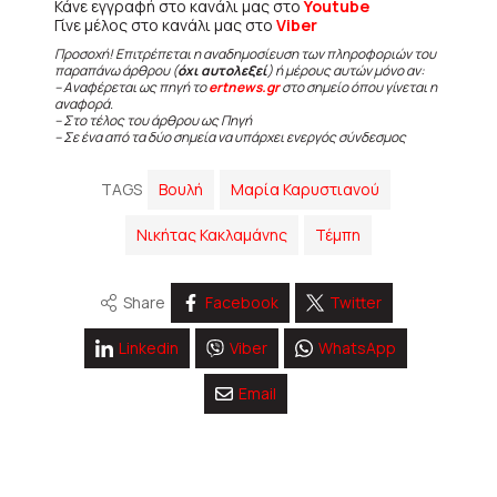
Κάνε εγγραφή στο κανάλι μας στο
Youtube
Γίνε μέλος στο κανάλι μας στο
Viber
Προσοχή! Επιτρέπεται η αναδημοσίευση των πληροφοριών του
παραπάνω άρθρου (
όχι αυτολεξεί
) ή μέρους αυτών μόνο αν:
– Αναφέρεται ως πηγή το
ertnews.gr
στο σημείο όπου γίνεται η
αναφορά.
– Στο τέλος του άρθρου ως Πηγή
– Σε ένα από τα δύο σημεία να υπάρχει ενεργός σύνδεσμος
TAGS
Βουλή
Μαρία Καρυστιανού
Νικήτας Κακλαμάνης
Τέμπη
Share
Facebook
Twitter
Linkedin
Viber
WhatsApp
Email