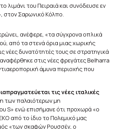
ο λιμάνι του Πειραιά και συνόδευσε εν
, στον Σαρωνικό Κόλπο.
ρώνει, ανέφερε, «τα σύγχρονα οπλικά
ύ, από τα στενά όρια μιας χωρικής
ις νέες δυνατότητές τους σε στρατηγικά
ναφέρθηκε στις νέες φρεγάτες Belharra
αντιαεροπορική άμυνα περιοχής που
ιαπραγματεύεται τις νέες ιταλικές
ση των παλαιότερων μη
υ S» ενώ επισήμανε ότι προχωρά «ο
ΚΟ από το ίδιο το Πολεμικό μας
μός «των σκαφών Ρουσσέν, ο