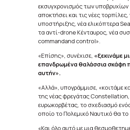
εκσυγχρονισμός των υποβρυχίων 
αποκτήσει και τις νέες τορπίλες,
υποστήριξης, νέα ελικόπτερα Sea
τα αντί-drone Κένταυρος, νέα συ
commandand control».
«Επίσης», συνέχισε,
«ξεκινάμε μι
επανδρωμένα θαλάσσια σκάφη π
αυτήν».
«Αλλά», υπογράμμισε, «κοιτάμε κ
της νέας φρεγάτας Constellation
ευρωκορβέτας, το σχεδιασμό ενός
οποίο το Πολεμικό Ναυτικό θα το 
«Και όλο αυτό με μια θεσμοθετημ