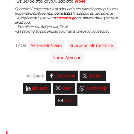
Γίνε μέλος στο κανάλι μας στο
Viber
Προσοχή! Επιτρέπεται η αναδημοσίευση των πληροφοριών του
παραπάνω άρθρου (
όχι αυτολεξεί
) ή μέρους αυτών μόνο αν:
– Αναφέρεται ως πηγή το
ertnews.gr
στο σημείο όπου γίνεται η
αναφορά.
– Στο τέλος του άρθρου ως Πηγή
– Σε ένα από τα δύο σημεία να υπάρχει ενεργός σύνδεσμος
TAGS
Άντονι Μπλίνκεν
Κυριάκος Μητσοτάκης
Νίκος Δένδιας
Share
Facebook
Twitter
Linkedin
Viber
WhatsApp
Email