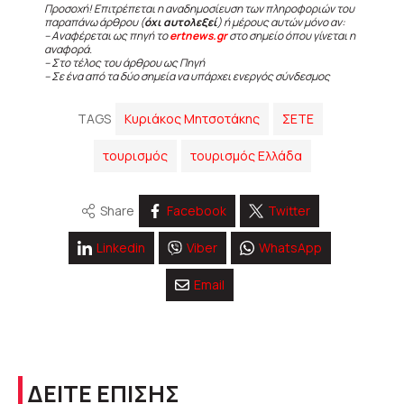
Προσοχή! Επιτρέπεται η αναδημοσίευση των πληροφοριών του
παραπάνω άρθρου (
όχι αυτολεξεί
) ή μέρους αυτών μόνο αν:
– Αναφέρεται ως πηγή το
ertnews.gr
στο σημείο όπου γίνεται η
αναφορά.
– Στο τέλος του άρθρου ως Πηγή
– Σε ένα από τα δύο σημεία να υπάρχει ενεργός σύνδεσμος
TAGS
Κυριάκος Μητσοτάκης
ΣΕΤΕ
τουρισμός
τουρισμός Ελλάδα
Share
Facebook
Twitter
Linkedin
Viber
WhatsApp
Email
ΔΕΙΤΕ ΕΠΙΣΗΣ