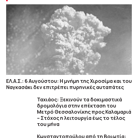
ΕΛ.Α.Σ.: 6 Αυγούστου: Η μνήμη της Χιροσίμα και του
Ναγκασάκι δεν επιτρέπει πυρηνικές αυταπάτες
Ταχιάος: Ξεκινούν τα δοκιμαστικά
δρομολόγια στην επέκταση του
Μετρό Θεσσαλονίκης προς Καλαμαριά
– Στόχος η λειτουργία έως το τέλος
του μήνα
Κωνσταντοπούλου από τη Βοιωτία: