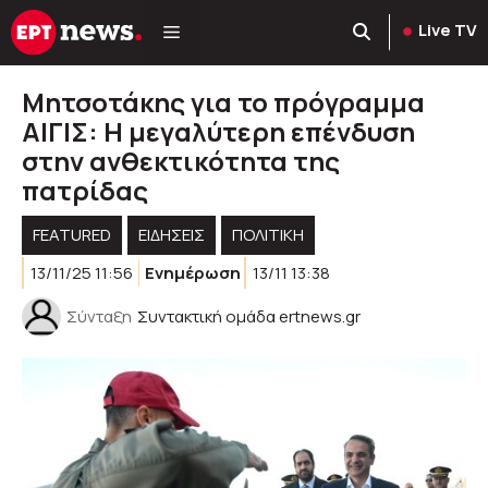
Μετάβαση
Live TV
σε
περιεχόμενο
Μητσοτάκης για το πρόγραμμα
ΑΙΓΙΣ: Η μεγαλύτερη επένδυση
στην ανθεκτικότητα της
πατρίδας
FEATURED
ΕΙΔΗΣΕΙΣ
ΠΟΛΙΤΙΚΉ
13/11/25 11:56
Ενημέρωση
13/11 13:38
Σύνταξη
Συντακτική ομάδα ertnews.gr