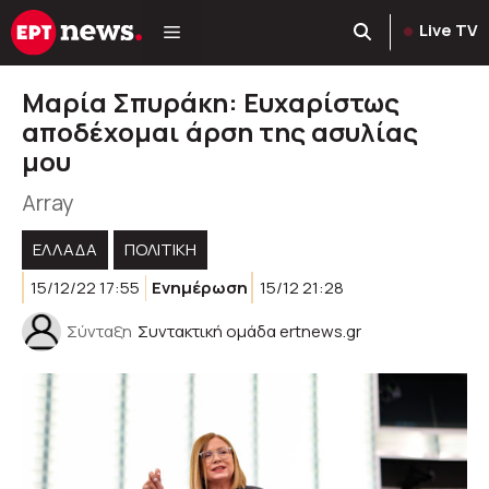
Μετάβαση
Live TV
σε
περιεχόμενο
Μαρία Σπυράκη: Ευχαρίστως
αποδέχομαι άρση της ασυλίας
μου
Array
ΕΛΛΑΔΑ
ΠΟΛΙΤΙΚΉ
15/12/22 17:55
Ενημέρωση
15/12 21:28
Σύνταξη
Συντακτική ομάδα ertnews.gr