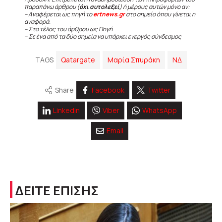
παραπάνω άρθρου (
όχι αυτολεξεί
) ή μέρους αυτών μόνο αν:
– Αναφέρεται ως πηγή το
ertnews.gr
στο σημείο όπου γίνεται η
αναφορά.
– Στο τέλος του άρθρου ως Πηγή
– Σε ένα από τα δύο σημεία να υπάρχει ενεργός σύνδεσμος
TAGS
Qatargate
Μαρία Σπυράκη
ΝΔ
Share
Facebook
Twitter
Linkedin
Viber
WhatsApp
Email
ΔΕΙΤΕ ΕΠΙΣΗΣ