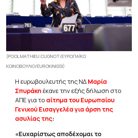
(POOL MATHIEU CUGNOT/ΕΥΡΩΠΑΪΚΟ
ΚΟΙΝΟΒΟΥΛΙΟ/EUROKINISSI)
Η ευρωβουλευτής της ΝΔ
Μαρία
Σπυράκη
έκανε την εξής δήλωση στο
ΑΠΕ για το
αίτημα του Ευρωπαίου
Γενικού Εισαγγελέα για άρση της
ασυλίας της
:
«Ευχαρίστως αποδέχομαι το