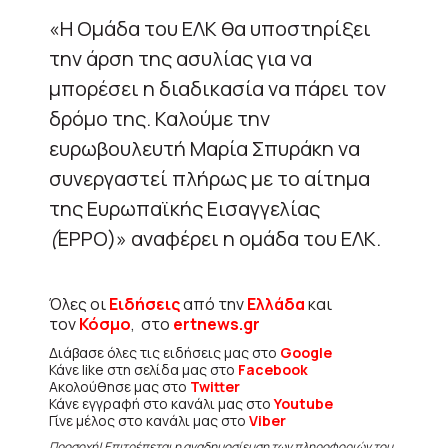
«Η Ομάδα του ΕΛΚ θα υποστηρίξει
την άρση της ασυλίας για να
μπορέσει η διαδικασία να πάρει τον
δρόμο της. Καλούμε την
ευρωβουλευτή Μαρία Σπυράκη να
συνεργαστεί πλήρως με το αίτημα
της Ευρωπαϊκής Εισαγγελίας
(
EPPO)» αναφέρει η ομάδα του ΕΛΚ.
Όλες οι
Ειδήσεις
από την
Ελλάδα
και
τον
Κόσμο
, στο
ertnews.gr
Διάβασε όλες τις ειδήσεις μας στο
Google
Κάνε like στη σελίδα μας στο
Facebook
Ακολούθησε μας στο
Twitter
Κάνε εγγραφή στο κανάλι μας στο
Youtube
Γίνε μέλος στο κανάλι μας στο
Viber
Προσοχή! Επιτρέπεται η αναδημοσίευση των πληροφοριών του