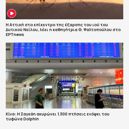
Η Αττική στο επίκεντρο της έξαρσης του ιού του
Δυτικού Νείλου, λέει η καθηγήτρια Θ. Ψαλτοπούλου στο
ΕΡΤnews
Κίνα: Η Σαγκάη ακυρώνει 1.300 πτήσεις ενόψει του
τυφώνα Dolphin