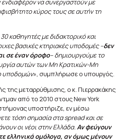
 ενδιαφέρον να συνεργαστούν με
μφισβήτητο κύρος τους σε αυτήν τη
 30 καθηγητές με διδακτορικό και
τοιχες βασικές κτηριακές υποδομές –
δεν
αι σε έναν όροφο
– δημιουργούμε το
ουργία αυτών των Μη Κρατικών-Μη
δο υποδομών
», συμπλήρωσε ο υπουργός.
ής της μεταρρύθμισης, ο κ. Πιερρακάκης
ντμαν από το 2010 στους New York
στήμονας υποστήριζε, εν μέσω
νετε τόση σημασία στα spread και σε
άνουν οι νέοι στην Ελλάδα.
Αν φεύγουν
τε ελληνικά ομόλογα, αν όμως μένουν