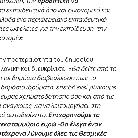
αίδευση, την
προοπτική να
ο εκπαιδευτικά όσο και οικονομικά και
Ελλάδα ένα περιφερειακό εκπαιδευτικό
ιες ωφέλειες για την εκπαίδευση, την
κονομία
».
την προτεραιότητα του δημοσίου
ογική και διευκρίνισε: «
Θα δείτε από το
ί σε δημόσια διαβούλευση πως το
δημόσια ιδρύματα, επειδή εκεί ρίχνουμε
λευράς χρηματοδότησης όσο και από τις
 αναγκαίες για να λειτουργήσει στη
κό αυτοδιοίκητο.
Επιχορηγούμε τα
σεκατομμύριο ευρώ -θα έλεγα έναν
τόχρονα λύνουμε όλες τις θεσμικές