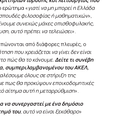
 κριτηρίων ίδρυσης και λειτουργίας που
το ερώτημα «
γιατί να μη μπορεί η Ελλάδα
ια σπουδές φιλοσοφίας ή μαθηματικών
»,
 δίνουμε συνεχώς μάχες οπισθοφυλακής,
υση, αυτό πρέπει να τελειώσει
».
τυπώνονται από διάφορες πλευρές, ο
τηση που χρειάζεται να γίνει δεν είναι
στο πώς θα το κάνουμε.
Δείτε τι συνέβη
τα, συμπεριλαμβανομένου του ΑΚΕΛ,
καλέσουμε όλους σε στήριξη της
με πως θα προκύψουν εποικοδομητικές
κό αίτημα αυτή η μεταρρύθμιση
».
ια να συνεργαστεί με ένα δημόσιο
τημά του
, αυτό να είναι ξεκάθαρο
»