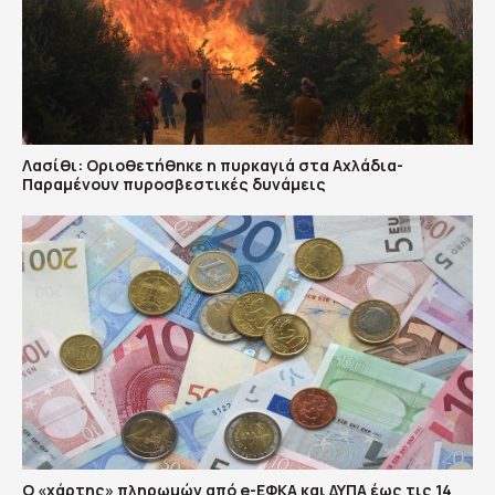
Λασίθι: Οριοθετήθηκε η πυρκαγιά στα Αχλάδια-
Παραμένουν πυροσβεστικές δυνάμεις
Ο «χάρτης» πληρωμών από e-ΕΦΚΑ και ΔΥΠΑ έως τις 14