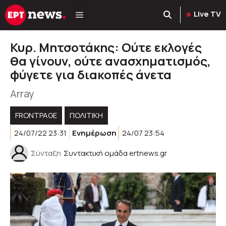
Μετάβαση
Live TV
σε
περιεχόμενο
Κυρ. Μητσοτάκης: Ούτε εκλογές
θα γίνουν, ούτε ανασχηματισμός,
φύγετε για διακοπές άνετα
Array
FRONTPAGE
ΠΟΛΙΤΙΚΉ
24/07/22 23:31
Ενημέρωση
24/07 23:54
Σύνταξη
Συντακτική ομάδα ertnews.gr