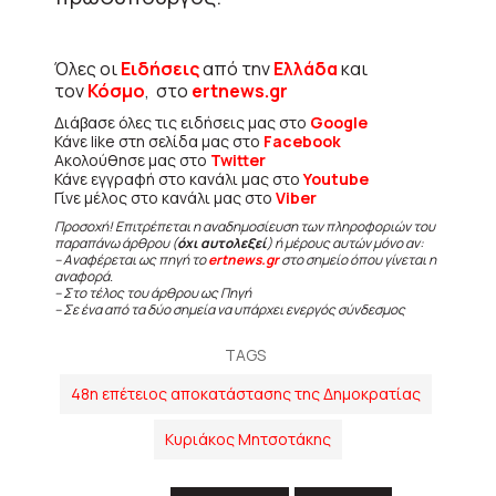
Όλες οι
Ειδήσεις
από την
Ελλάδα
και
τον
Κόσμο
, στο
ertnews.gr
Διάβασε όλες τις ειδήσεις μας στο
Google
Κάνε like στη σελίδα μας στο
Facebook
Ακολούθησε μας στο
Twitter
Κάνε εγγραφή στο κανάλι μας στο
Youtube
Γίνε μέλος στο κανάλι μας στο
Viber
Προσοχή! Επιτρέπεται η αναδημοσίευση των πληροφοριών του
παραπάνω άρθρου (
όχι αυτολεξεί
) ή μέρους αυτών μόνο αν:
– Αναφέρεται ως πηγή το
ertnews.gr
στο σημείο όπου γίνεται η
αναφορά.
– Στο τέλος του άρθρου ως Πηγή
– Σε ένα από τα δύο σημεία να υπάρχει ενεργός σύνδεσμος
TAGS
48η επέτειος αποκατάστασης της Δημοκρατίας
Κυριάκος Μητσοτάκης