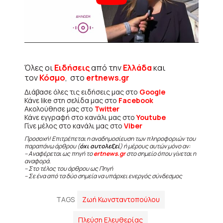
Όλες οι
Ειδήσεις
από την
Ελλάδα
και
τον
Κόσμο
, στο
ertnews.gr
Διάβασε όλες τις ειδήσεις μας στο
Google
Κάνε like στη σελίδα μας στο
Facebook
Ακολούθησε μας στο
Twitter
Κάνε εγγραφή στο κανάλι μας στο
Youtube
Γίνε μέλος στο κανάλι μας στο
Viber
Προσοχή! Επιτρέπεται η αναδημοσίευση των πληροφοριών του
παραπάνω άρθρου (
όχι αυτολεξεί
) ή μέρους αυτών μόνο αν:
– Αναφέρεται ως πηγή το
ertnews.gr
στο σημείο όπου γίνεται η
αναφορά.
– Στο τέλος του άρθρου ως Πηγή
– Σε ένα από τα δύο σημεία να υπάρχει ενεργός σύνδεσμος
TAGS
Ζωή Κωνσταντοπούλου
Πλεύση Ελευθερίας