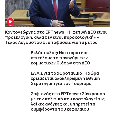
Κοντογεώργης στο ΕΡΤnews: «Η φετινή ΔΕΘ είναι
προεκλογική, αλλά δεν είναι παροχολογική» –
Τέλος Αυγούστου οι αποφάσεις για τα μέτρα
Βελόπουλος: Να σταματήσει
επιτέλους το πανηγύρι των
κομματικών θιάσων στη ΔΕΘ
ΕΛ.Α.Σ για το χωροταξικό: Η χώρα
χρειάζεται ολοκληρωμένη Εθνική
Στρατηγική για τον Τουρισμό
Σοφιανός στο ΕΡΤnews: Σύγκρουση
με την πολιτική που κοστολογεί τις
λαϊκές ανάγκες και υπηρετεί τα
συμφέροντα του κεφαλαίου