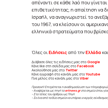
απέναντι σε κάθε λαό που γίνεται
επιθετικότητας, η απαίτηση να δ
Ισραήλ, να αναγνωριστεί το ανεξ
του 1967, να κλείσουν οι αμερικα
ελληνικά στρατεύματα που βρίσκ
Όλες οι
Ειδήσεις
από την
Ελλάδα
κα
Διάβασε όλες τις ειδήσεις μας στο
Google
Κάνε like στη σελίδα μας στο
Facebook
Ακολούθησε μας στο
Twitter
Κάνε εγγραφή στο κανάλι μας στο
Youtube
Γίνε μέλος στο κανάλι μας στο
Viber
Προσοχή! Επιτρέπεται η αναδημοσίευση των πληροφοριώ
– Αναφέρεται ως πηγή το
ertnews.gr
στο σημείο όπου γίν
– Στο τέλος του άρθρου ως Πηγή
– Σε ένα από τα δύο σημεία να υπάρχει ενεργός σύνδεσμος