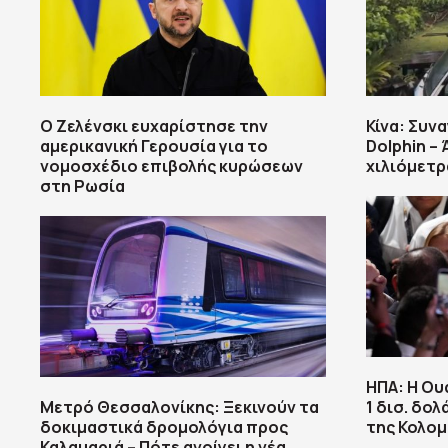
Ο Ζελένσκι ευχαρίστησε την
Κίνα: Συν
αμερικανική Γερουσία για το
Dolphin – 
νομοσχέδιο επιβολής κυρώσεων
χιλιόμετρ
στη Ρωσία
ΗΠΑ: H Ου
Μετρό Θεσσαλονίκης: Ξεκινούν τα
1 δισ. δο
δοκιμαστικά δρομολόγια προς
της Κολομ
Καλαμαριά – Πότε ανοίγει η νέα