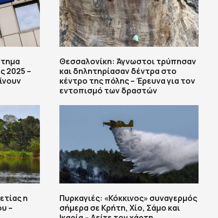
στημα
Θεσσαλονίκη: Άγνωστοι τρύπησαν
ς 2025 –
και δηλητηρίασαν δέντρα στο
ίνουν
κέντρο της πόλης – Έρευνα για τον
εντοπισμό των δραστών
ετίας η
Πυρκαγιές: «Κόκκινος» συναγερμός
υ –
σήμερα σε Κρήτη, Χίο, Σάμο και
Ικαρία – Δείτε τον χάρτη