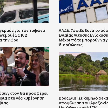
αγερμός για τον τυφώνα
ΑΑΔΕ: Άνοιξε ξανά το σύ
Άνεμοι έως 162
Ενιαίας Αίτησης Ενίσχυση
α την ώρα
Μέχρι πότε μπορούν να γ
διορθώσεις
άσινγκτον θα προσφέρει
λάρια στη νέα κυβέρνηση
Βραζιλία: Σε χαμηλό δεκα
βίας
αποψίλωση του Αμαζονίο
Μειώθηκε κατά 37%