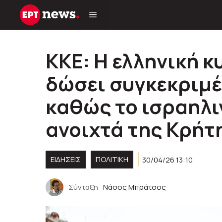
Μετάβαση
σε
περιεχόμενο
ΚΚΕ: Η ελληνική κ
δώσει συγκεκριμέ
καθώς το ισραηλι
ανοιχτά της Κρήτ
ΕΙΔΗΣΕΙΣ
ΠΟΛΙΤΙΚΉ
30/04/26 13:10
Σύνταξη
Νάσος Μπράτσος