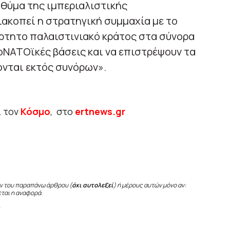
 θύμα της ιμπεριαλιστικής
ιακοπεί η στρατηγική συμμαχία με το
άρτητο παλαιστινιακό κράτος στα σύνορα
νοΝΑΤΟϊκές βάσεις και να επιστρέψουν τα
ονται εκτός συνόρων».
ι τον
Κόσμο
, στο
ertnews.gr
ν του παραπάνω άρθρου (
όχι αυτολεξεί
) ή μέρους αυτών μόνο αν:
εται η αναφορά.