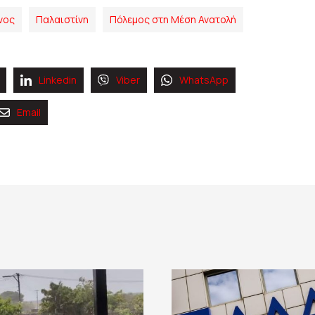
νος
Παλαιστίνη
Πόλεμος στη Μέση Ανατολή
Linkedin
Viber
WhatsApp
Email