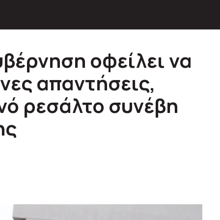
υβέρνηση οφείλει να
νες απαντήσεις,
νό ρεσάλτο συνέβη
ης