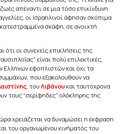
ζωές απέναντι σε μια τόσο επικίνδυνη
αγγελίες, οι Ισραηλινοί άφησαν σκόπιμα
κατεστραμμένα σκάφη, σε ανοιχτή
ι ότι οι συνεχείς επικλήσεις της
αυσιπλοΐας” είναι πολύ επιλεκτικές,
ν Ελλήνων εφοπλιστών και όχι τα
συμμάχων, που εξακολουθούν να
αιστίνης
, του
Λιβάνου
και ταυτόχρονα
ουν τους “σερίφηδες” ολόκληρης της
Tώρα χρειάζεται να δυναμώσει η έκφραση
και του οργανωμένου κινήματός του