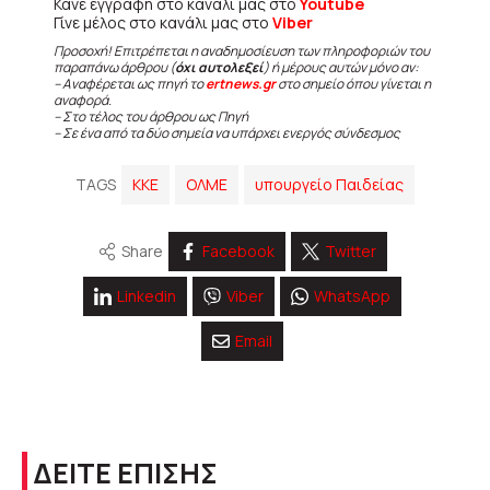
Κάνε εγγραφή στο κανάλι μας στο
Youtube
Γίνε μέλος στο κανάλι μας στο
Viber
Προσοχή! Επιτρέπεται η αναδημοσίευση των πληροφοριών του
παραπάνω άρθρου (
όχι αυτολεξεί
) ή μέρους αυτών μόνο αν:
– Αναφέρεται ως πηγή το
ertnews.gr
στο σημείο όπου γίνεται η
αναφορά.
– Στο τέλος του άρθρου ως Πηγή
– Σε ένα από τα δύο σημεία να υπάρχει ενεργός σύνδεσμος
TAGS
KKE
ΟΛΜΕ
υπουργείο Παιδείας
Share
Facebook
Twitter
Linkedin
Viber
WhatsApp
Email
ΔΕΙΤΕ ΕΠΙΣΗΣ