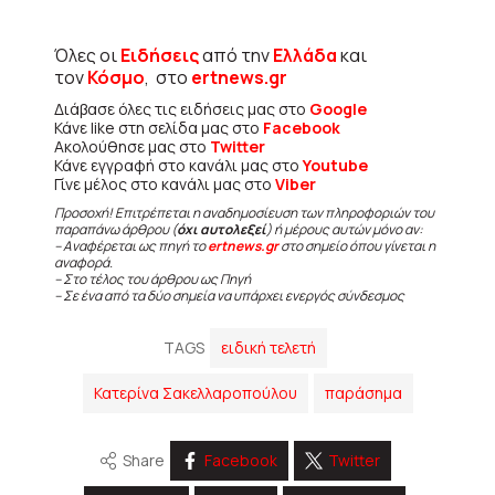
Όλες οι
Ειδήσεις
από την
Ελλάδα
και
τον
Κόσμο
, στο
ertnews.gr
Διάβασε όλες τις ειδήσεις μας στο
Google
Κάνε like στη σελίδα μας στο
Facebook
Ακολούθησε μας στο
Twitter
Κάνε εγγραφή στο κανάλι μας στο
Youtube
Γίνε μέλος στο κανάλι μας στο
Viber
Προσοχή! Επιτρέπεται η αναδημοσίευση των πληροφοριών του
παραπάνω άρθρου (
όχι αυτολεξεί
) ή μέρους αυτών μόνο αν:
– Αναφέρεται ως πηγή το
ertnews.gr
στο σημείο όπου γίνεται η
αναφορά.
– Στο τέλος του άρθρου ως Πηγή
– Σε ένα από τα δύο σημεία να υπάρχει ενεργός σύνδεσμος
TAGS
ειδική τελετή
Κατερίνα Σακελλαροπούλου
παράσημα
Share
Facebook
Twitter