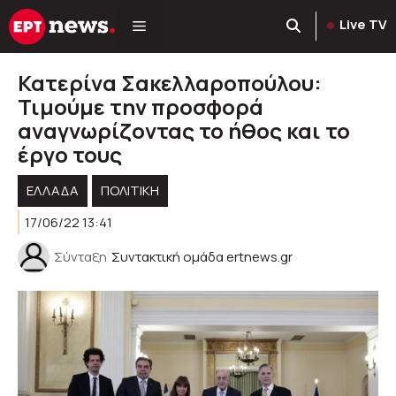
Μετάβαση
Live TV
σε
περιεχόμενο
Κατερίνα Σακελλαροπούλου:
Τιμούμε την προσφορά
αναγνωρίζοντας το ήθος και το
έργο τους
ΕΛΛΑΔΑ
ΠΟΛΙΤΙΚΉ
17/06/22 13:41
Σύνταξη
Συντακτική ομάδα ertnews.gr