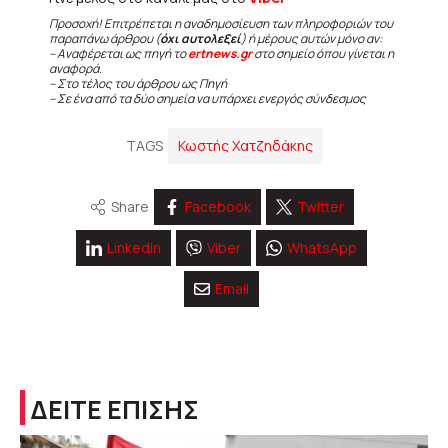
Προσοχή! Επιτρέπεται η αναδημοσίευση των πληροφοριών του
παραπάνω άρθρου (
όχι αυτολεξεί
) ή μέρους αυτών μόνο αν:
– Αναφέρεται ως πηγή το
ertnews.gr
στο σημείο όπου γίνεται η
αναφορά.
– Στο τέλος του άρθρου ως Πηγή
– Σε ένα από τα δύο σημεία να υπάρχει ενεργός σύνδεσμος
TAGS
Κωστής Χατζηδάκης
Share
Facebook
Twitter
Linkedin
Viber
WhatsApp
Email
ΔΕΙΤΕ ΕΠΙΣΗΣ