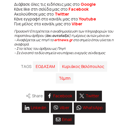
Διάβασε όλες τις ειδήσεις μας στο
Google
Κάνε like στη σελίδα μας στο
Facebook
Ακολούθησε μας στο
Twitter
Κάνε εγγραφή στο κανάλι μας στο
Youtube
Γίνε μέλος στο κανάλι μας στο
Viber
Προσοχή! Επιτρέπεται η αναδημοσίευση των πληροφοριών του
παραπάνω άρθρου (
όχι αυτολεξεί
) ή μέρους αυτών μόνο αν:
– Αναφέρεται ως πηγή το
ertnews.gr
στο σημείο όπου γίνεται η
αναφορά.
– Στο τέλος του άρθρου ως Πηγή
– Σε ένα από τα δύο σημεία να υπάρχει ενεργός σύνδεσμος
TAGS
ΕΟΔΑΣΑΜ
Κυριάκος Βελόπουλος
Τέμπη
Share
Facebook
Twitter
Linkedin
Viber
WhatsApp
Email