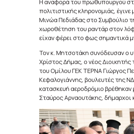
Η αναφορά του πρωθυπουργού στ
πολιτιστικής κληρονομιάς, έγινε
Μινώα Πεδιάδας στο Συμβούλιο τη
χωροθέτηση του ραντάρ στον λόφ
είχαν φέρει στο φως σημαντικά μ
Τον κ. Μητσοτάκη συνόδευσαν ο 
Χρίστος Δήμας, ο νέος Διοικητής 
του Ομίλου ΓΕΚ ΤΕΡΝΑ Γιώργος Πε
Κεφαλογιάννης, βουλευτές της ΝΔ
κατασκευή αεροδρόμιο βρέθηκαν 
Σταύρος Αρναουτάκης, δήμαρχοι κ