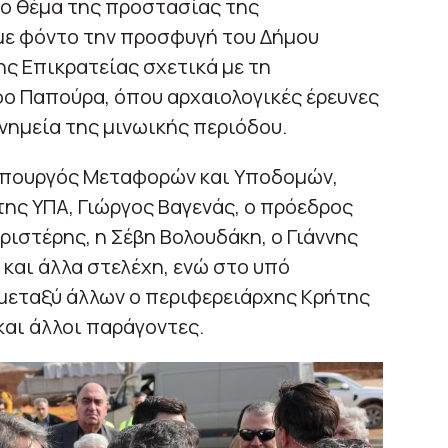
ο θέμα της προστασίας της
 με φόντο την προσφυγή του Δήμου
ς Επικρατείας σχετικά με τη
ο Παπούρα, όπου αρχαιολογικές έρευνες
νημεία της μινωικής περιόδου.
υπουργός Μεταφορών και Υποδομών,
της ΥΠΑ, Γιώργος Βαγενάς, ο πρόεδρος
ριστέρης, η Σέβη Βολουδάκη, ο Γιάννης
 και άλλα στελέχη, ενώ στο υπό
μεταξύ άλλων ο περιφερειάρχης Κρήτης
αι άλλοι παράγοντες.