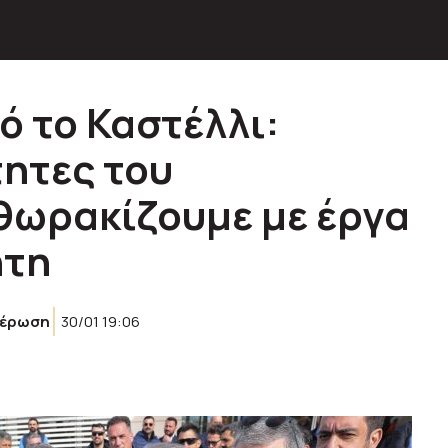
ό το Καστέλλι:
ητες του
θωρακίζουμε με έργα
ήτη
μέρωση
30/01 19:06