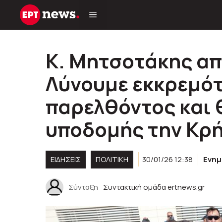
Μετάβαση
σε
περιεχόμενο
Κ. Μητσοτάκης απ
Λύνουμε εκκρεμότ
παρελθόντος και 
υποδομής την Κρ
ΕΙΔΗΣΕΙΣ
ΠΟΛΙΤΙΚΉ
30/01/26 12:38
Ενη
Σύνταξη
Συντακτική ομάδα ertnews.gr