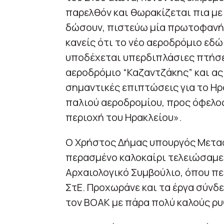
παρελθόν και θωρακίζεται πια με
δώσουν, πιστεύω μία πρωτοφανή 
κανείς ότι το νέο αεροδρόμιο εδώ
υποδέχεται υπερδιπλάσιες πτήσε
αεροδρόμιο “Καζαντζάκης” και ας 
σημαντικές επιπτώσεις για το Ηρά
παλιού αεροδρομίου, προς όφελο
περιοχή του Ηρακλείου».
Ο Χρήστος Δήμας υπουργός Μετα
περασμένο καλοκαίρι τελειώσαμε 
Αρχαιολογικό Συμβούλιο, όπου π
ΣτΕ. Προχωράνε και τα έργα σύνδ
τον ΒΟΑΚ με πάρα πολύ καλούς ρ