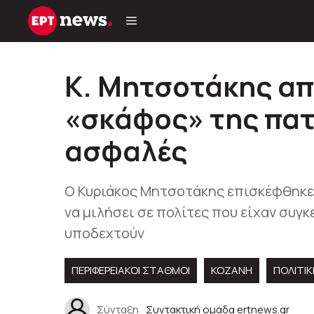
Μετάβαση
σε
περιεχόμενο
Κ. Μητσοτάκης απ
«σκάφος» της πατ
ασφαλές
Ο Κυριάκος Μητσοτάκης επισκέφθηκε σ
να μιλήσει σε πολίτες που είχαν συγκ
υποδεχτούν
ΠΕΡΙΦΕΡΕΙΑΚΟΊ ΣΤΑΘΜΟΊ
KOZANH
ΠΟΛΙΤΙΚ
Σύνταξη
Συντακτική ομάδα ertnews.gr