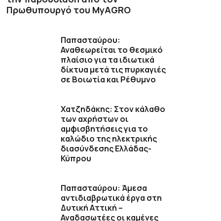
Πρωθυπουργό του MyAGRO
Παπασταύρου:
Αναθεωρείται το θεσμικό
πλαίσιο για τα ιδιωτικά
δίκτυα μετά τις πυρκαγιές
σε Βοιωτία και Ρέθυμνο
Χατζηδάκης: Στον κάλαθο
των αχρήστων οι
αμφισβητήσεις για το
καλώδιο της ηλεκτρικής
διασύνδεσης Ελλάδας-
Κύπρου
Παπασταύρου: Άμεσα
αντιδιαβρωτικά έργα στη
Δυτική Αττική –
Αναδασωτέες οι καμένες