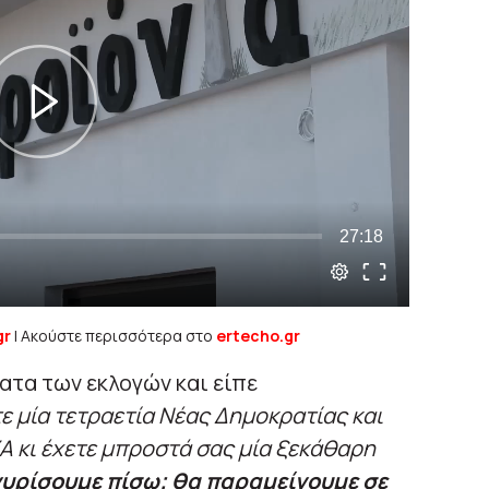
gr
| Ακούστε περισσότερα στο
ertecho.gr
ατα των εκλογών και είπε
ε μία τετραετία Νέας Δημοκρατίας και
Α κι έχετε μπροστά σας μία ξεκάθαρη
γυρίσουμε πίσω; θα παραμείνουμε σε