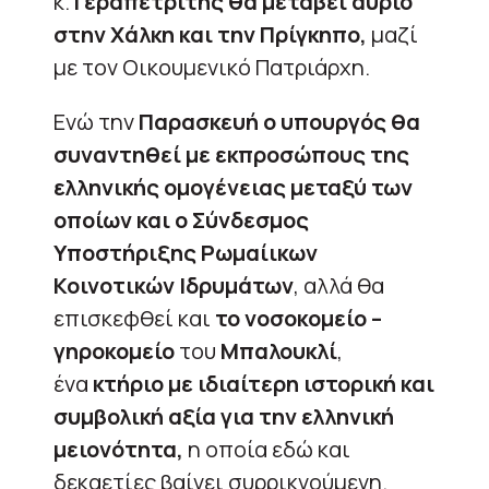
κ.
Γεραπετρίτης θα μεταβεί αύριο
στην Χάλκη και την Πρίγκηπο,
μαζί
με τον Οικουμενικό Πατριάρχη.
Ενώ την
Παρασκευή ο υπουργός θα
συναντηθεί με εκπροσώπους της
ελληνικής ομογένειας μεταξύ των
οποίων και ο Σύνδεσμος
Υποστήριξης Ρωμαίικων
Κοινοτικών Ιδρυμάτων
, αλλά θα
επισκεφθεί και
το νοσοκομείο –
γηροκομείο
του
Μπαλουκλί
,
ένα
κτήριο με ιδιαίτερη ιστορική και
συμβολική αξία για την ελληνική
μειονότητα,
η οποία εδώ και
δεκαετίες βαίνει συρρικνούμενη.