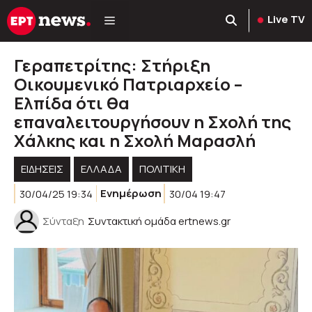
Μετάβαση
Live TV
σε
περιεχόμενο
Γεραπετρίτης: Στήριξη
Οικουμενικό Πατριαρχείο –
Ελπίδα ότι θα
επαναλειτουργήσουν η Σχολή της
Χάλκης και η Σχολή Μαρασλή
ΕΙΔΗΣΕΙΣ
ΕΛΛΑΔΑ
ΠΟΛΙΤΙΚΉ
30/04/25 19:34
Ενημέρωση
30/04 19:47
Σύνταξη
Συντακτική ομάδα ertnews.gr