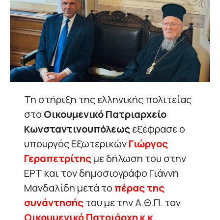
Τη στήριξη της ελληνικής πολιτείας
στο
Οικουμενικό Πατριαρχείο
Κωνσταντινουπόλεως
εξέφρασε ο
υπουργός Εξωτερικών
Γιώργος
Γεραπετρίτης
με δήλωση του στην
ΕΡΤ και τον δημοσιογράφο Γιάννη
Μανδαλίδη μετά το
πέρας της
συνάντησής
του με την Α.Θ.Π. τον
Οικουμενικό Πατριάρχη κ.κ.