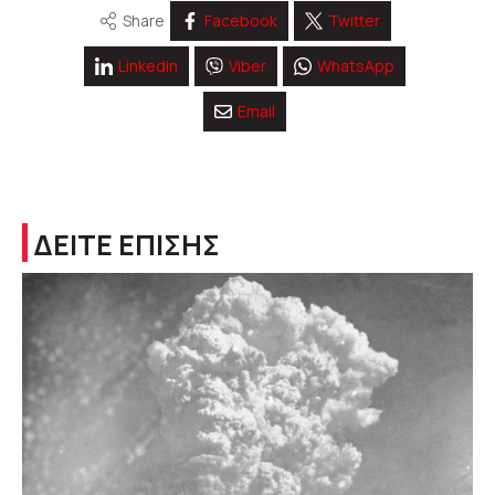
Share
Facebook
Twitter
Linkedin
Viber
WhatsApp
Email
ΔΕΙΤΕ ΕΠΙΣΗΣ