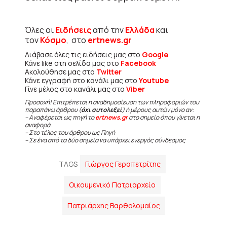
Όλες οι
Ειδήσεις
από την
Ελλάδα
και
τον
Κόσμο
, στο
ertnews.gr
Διάβασε όλες τις ειδήσεις μας στο
Google
Κάνε like στη σελίδα μας στο
Facebook
Ακολούθησε μας στο
Twitter
Κάνε εγγραφή στο κανάλι μας στο
Youtube
Γίνε μέλος στο κανάλι μας στο
Viber
Προσοχή! Επιτρέπεται η αναδημοσίευση των πληροφοριών του
παραπάνω άρθρου (
όχι αυτολεξεί
) ή μέρους αυτών μόνο αν:
– Αναφέρεται ως πηγή το
ertnews.gr
στο σημείο όπου γίνεται η
αναφορά.
– Στο τέλος του άρθρου ως Πηγή
– Σε ένα από τα δύο σημεία να υπάρχει ενεργός σύνδεσμος
TAGS
Γιώργος Γεραπετρίτης
Οικουμενικό Πατριαρχείο
Πατριάρχης Βαρθολομαίος