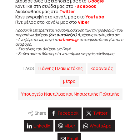
Διάβασε όλες τις ειδήσεις μας στο
Google
Κάνε like στη σελίδα μας στο
Facebook
Ακολούθησε μας στο
Twitter
Κάνε εγγραφή στο κανάλι μας στο
Youtube
Γίνε μέλος στο κανάλι μας στο
Viber
Προσοχή! Επιτρέπεται η αναδημοσίευση των πληροφοριών του
παραπάνω άρθρου (
όχι αυτολεξεί
) ή μέρους αυτών μόνο αν:
– Αναφέρεται ως πηγή το
ertnews.gr
στο σημείο όπου γίνεται η
αναφορά.
– Στο τέλος του άρθρου ως Πηγή
– Σε ένα από τα δύο σημεία να υπάρχει ενεργός σύνδεσμος
TAGS
Γιάννης Πλακιωτάκης
κορονοϊός
μέτρα
Υπουργείο Ναυτιλίας και Νησιωτικής Πολιτικής
Share
Facebook
Twitter
Linkedin
Viber
WhatsApp
Email