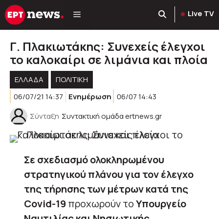
Μετάβαση
Live TV
σε
περιεχόμενο
Γ. Πλακιωτάκης: Συνεχείς έλεγχοι
το καλοκαίρι σε λιμάνια και πλοία
ΕΛΛΑΔΑ
ΠΟΛΙΤΙΚΉ
06/07/21 14:37
Ενημέρωση
06/07 14:43
Σύνταξη
Συντακτική ομάδα ertnews.gr
Σε σχεδιασμό ολοκληρωμένου
στρατηγικού πλάνου για τον έλεγχο
της τήρησης των μέτρων κατά της
Covid-19
προχωρούν το
Υπουργείο
Ναυτιλίας και Νησιωτικής