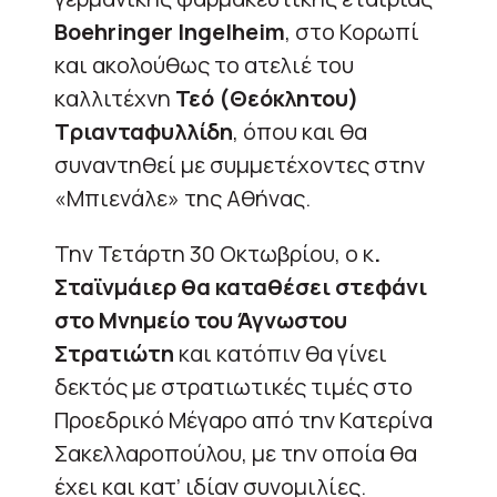
Boehringer Ingelheim
, στο Κορωπί
και ακολούθως το ατελιέ του
καλλιτέχνη
Τεό (Θεόκλητου)
Τριανταφυλλίδη
, όπου και θα
συναντηθεί με συμμετέχοντες στην
«Μπιενάλε» της Αθήνας.
Την Τετάρτη 30 Οκτωβρίου, ο κ
.
Σταϊνμάιερ θα καταθέσει στεφάνι
στο Μνημείο του Άγνωστου
Στρατιώτη
και κατόπιν θα γίνει
δεκτός με στρατιωτικές τιμές στο
Προεδρικό Μέγαρο από την Κατερίνα
Σακελλαροπούλου, με την οποία θα
έχει και κατ’ ιδίαν συνομιλίες.