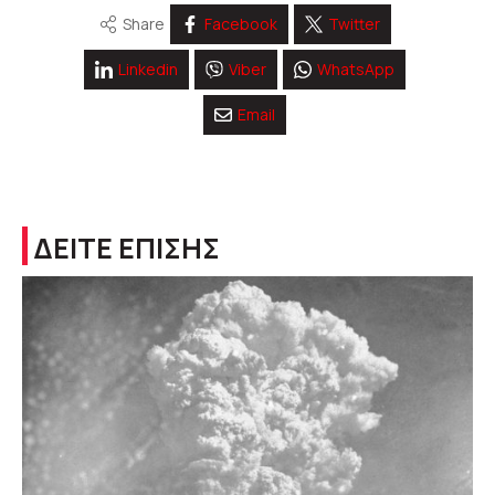
Share
Facebook
Twitter
Linkedin
Viber
WhatsApp
Email
ΔΕΙΤΕ ΕΠΙΣΗΣ