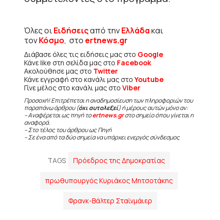
Όλες οι
Ειδήσεις
από την
Ελλάδα
και
τον
Κόσμο
, στο
ertnews.gr
Διάβασε όλες τις ειδήσεις μας στο
Google
Κάνε like στη σελίδα μας στο
Facebook
Ακολούθησε μας στο
Twitter
Κάνε εγγραφή στο κανάλι μας στο
Youtube
Γίνε μέλος στο κανάλι μας στο
Viber
Προσοχή! Επιτρέπεται η αναδημοσίευση των πληροφοριών του
παραπάνω άρθρου (
όχι αυτολεξεί
) ή μέρους αυτών μόνο αν:
– Αναφέρεται ως πηγή το
ertnews.gr
στο σημείο όπου γίνεται η
αναφορά.
– Στο τέλος του άρθρου ως Πηγή
– Σε ένα από τα δύο σημεία να υπάρχει ενεργός σύνδεσμος
TAGS
Πρόεδρος της Δημοκρατίας
πρωθυπουργός Κυριάκος Μητσοτάκης
Φρανκ-Βάλτερ Σταϊνμάιερ