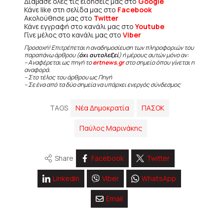
Διάβασε όλες τις ειδήσεις μας στο
Google
Κάνε like στη σελίδα μας στο
Facebook
Ακολούθησε μας στο
Twitter
Κάνε εγγραφή στο κανάλι μας στο
Youtube
Γίνε μέλος στο κανάλι μας στο
Viber
Προσοχή! Επιτρέπεται η αναδημοσίευση των πληροφοριών του
παραπάνω άρθρου (
όχι αυτολεξεί
) ή μέρους αυτών μόνο αν:
– Αναφέρεται ως πηγή το
ertnews.gr
στο σημείο όπου γίνεται η
αναφορά.
– Στο τέλος του άρθρου ως Πηγή
– Σε ένα από τα δύο σημεία να υπάρχει ενεργός σύνδεσμος
TAGS
Νέα Δημοκρατία
ΠΑΣΟΚ
Παύλος Μαρινάκης
Share
Facebook
Twitter
Linkedin
Viber
WhatsApp
Email