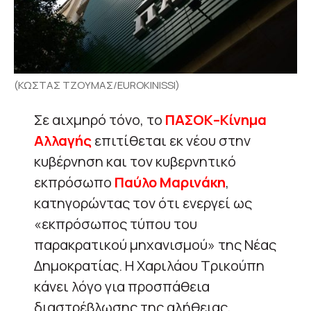
(ΚΩΣΤΑΣ ΤΖΟΥΜΑΣ/EUROKINISSI)
Σε αιχμηρό τόνο, το
ΠΑΣΟΚ–Κίνημα
Αλλαγής
επιτίθεται εκ νέου στην
κυβέρνηση και τον κυβερνητικό
εκπρόσωπο
Παύλο Μαρινάκη
,
κατηγορώντας τον ότι ενεργεί ως
«εκπρόσωπος τύπου του
παρακρατικού μηχανισμού» της Νέας
Δημοκρατίας. Η Χαριλάου Τρικούπη
κάνει λόγο για προσπάθεια
διαστρέβλωσης της αλήθειας,