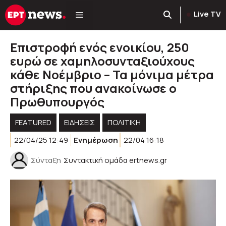
Μετάβαση
Live TV
σε
περιεχόμενο
Eπιστροφή ενός ενοικίου, 250
ευρώ σε χαμηλοσυνταξιούχους
κάθε Νοέμβριο – Τα μόνιμα μέτρα
στήριξης που ανακοίνωσε ο
Πρωθυπουργός
FEATURED
ΕΙΔΗΣΕΙΣ
ΠΟΛΙΤΙΚΉ
22/04/25 12:49
Ενημέρωση
22/04 16:18
Σύνταξη
Συντακτική ομάδα ertnews.gr