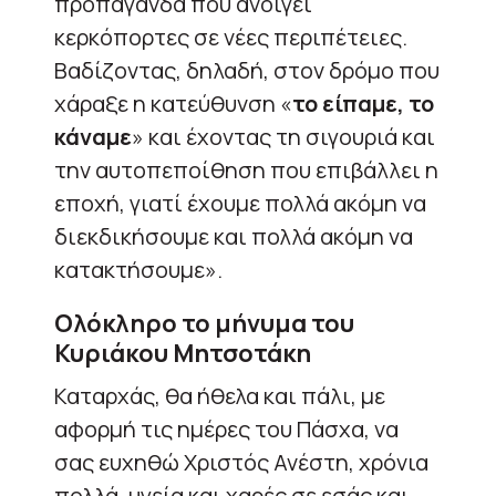
προπαγάνδα που ανοίγει
κερκόπορτες σε νέες περιπέτειες.
Βαδίζοντας, δηλαδή, στον δρόμο που
χάραξε η κατεύθυνση «
το είπαμε, το
κάναμε
» και έχοντας τη σιγουριά και
την αυτοπεποίθηση που επιβάλλει η
εποχή, γιατί έχουμε πολλά ακόμη να
διεκδικήσουμε και πολλά ακόμη να
κατακτήσουμε».
Ολόκληρο το μήνυμα του
Κυριάκου Μητσοτάκη
Καταρχάς, θα ήθελα και πάλι, με
αφορμή τις ημέρες του Πάσχα, να
σας ευχηθώ Χριστός Ανέστη, χρόνια
πολλά, υγεία και χαρές σε εσάς και