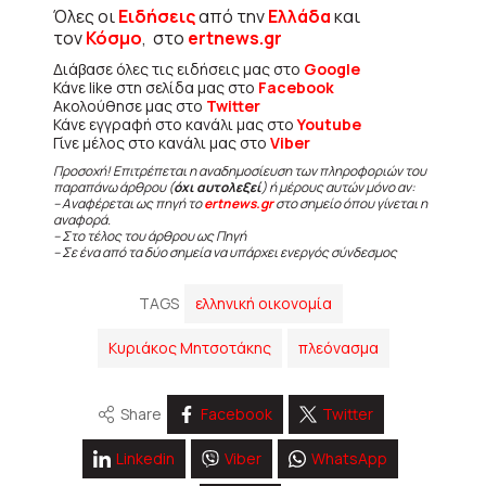
Όλες οι
Ειδήσεις
από την
Ελλάδα
και
τον
Κόσμο
, στο
ertnews.gr
Διάβασε όλες τις ειδήσεις μας στο
Google
Κάνε like στη σελίδα μας στο
Facebook
Ακολούθησε μας στο
Twitter
Κάνε εγγραφή στο κανάλι μας στο
Youtube
Γίνε μέλος στο κανάλι μας στο
Viber
Προσοχή! Επιτρέπεται η αναδημοσίευση των πληροφοριών του
παραπάνω άρθρου (
όχι αυτολεξεί
) ή μέρους αυτών μόνο αν:
– Αναφέρεται ως πηγή το
ertnews.gr
στο σημείο όπου γίνεται η
αναφορά.
– Στο τέλος του άρθρου ως Πηγή
– Σε ένα από τα δύο σημεία να υπάρχει ενεργός σύνδεσμος
TAGS
ελληνική οικονομία
Κυριάκος Μητσοτάκης
πλεόνασμα
Share
Facebook
Twitter
Linkedin
Viber
WhatsApp