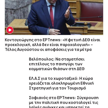
Κοντογεώργης στο ΕΡΤnews: «Η φετινή ΔΕΘ είναι
προεκλογική, αλλά δεν είναι παροχολογική» –
Τέλος Αυγούστου οι αποφάσεις για τα μέτρα
Βελόπουλος: Να σταματήσει
επιτέλους το πανηγύρι των
κομματικών θιάσων στη ΔΕΘ
ΕΛ.Α.Σ για το χωροταξικό: Η χώρα
χρειάζεται ολοκληρωμένη Εθνική
Στρατηγική για τον Τουρισμό
Σοφιανός στο ΕΡΤnews: Σύγκρουση
με την πολιτική που κοστολογεί τις
λαϊκές ανάγκες και υπηρετεί τα