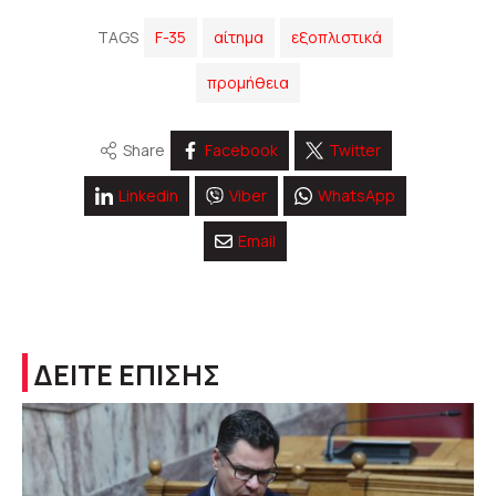
TAGS
F-35
αίτημα
εξοπλιστικά
προμήθεια
Share
Facebook
Twitter
Linkedin
Viber
WhatsApp
Email
ΔΕΙΤΕ ΕΠΙΣΗΣ