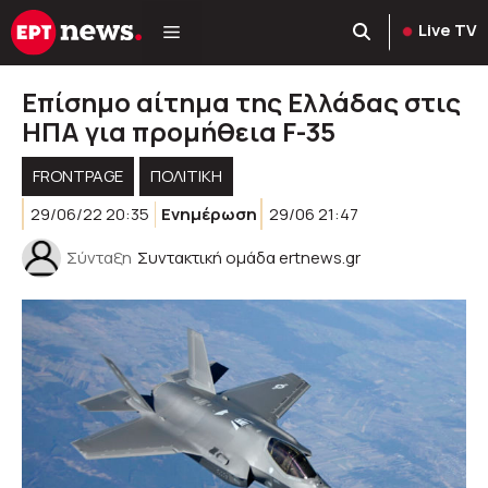
Μετάβαση
Live TV
σε
περιεχόμενο
Επίσημο αίτημα της Ελλάδας στις
ΗΠΑ για προμήθεια F-35
FRONTPAGE
ΠΟΛΙΤΙΚΉ
29/06/22 20:35
Ενημέρωση
29/06 21:47
Σύνταξη
Συντακτική ομάδα ertnews.gr