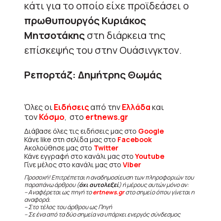
κάτι για το οποίο είχε προϊδεάσει ο
πρωθυπουργός Κυριάκος
Μητσοτάκης
στη διάρκεια της
επίσκεψής του στην Ουάσινγκτον.
Ρεπορτάζ: Δημήτρης Θωμάς
Όλες οι
Ειδήσεις
από την
Ελλάδα
και
τον
Κόσμο
, στο
ertnews.gr
Διάβασε όλες τις ειδήσεις μας στο
Google
Κάνε like στη σελίδα μας στο
Facebook
Ακολούθησε μας στο
Twitter
Κάνε εγγραφή στο κανάλι μας στο
Youtube
Γίνε μέλος στο κανάλι μας στο
Viber
Προσοχή! Επιτρέπεται η αναδημοσίευση των πληροφοριών του
παραπάνω άρθρου (
όχι αυτολεξεί
) ή μέρους αυτών μόνο αν:
– Αναφέρεται ως πηγή το
ertnews.gr
στο σημείο όπου γίνεται η
αναφορά.
– Στο τέλος του άρθρου ως Πηγή
– Σε ένα από τα δύο σημεία να υπάρχει ενεργός σύνδεσμος