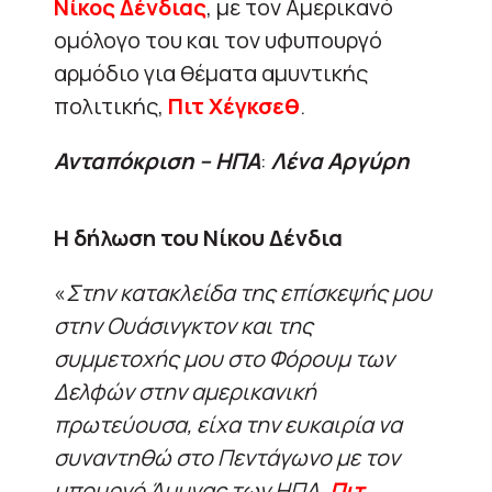
Νίκος Δένδιας
, με τον Αμερικανό
ομόλογο του και τον υφυπουργό
αρμόδιο για θέματα αμυντικής
πολιτικής,
Πιτ Χέγκσεθ
.
Ανταπόκριση – ΗΠΑ
:
Λένα Αργύρη
Η δήλωση του Νίκου Δένδια
«
Στην κατακλείδα της επίσκεψής μου
στην Ουάσινγκτον και της
συμμετοχής μου στο Φόρουμ των
Δελφών στην αμερικανική
πρωτεύουσα, είχα την ευκαιρία να
συναντηθώ στο Πεντάγωνο με τον
υπουργό Άμυνας των ΗΠΑ,
Πιτ