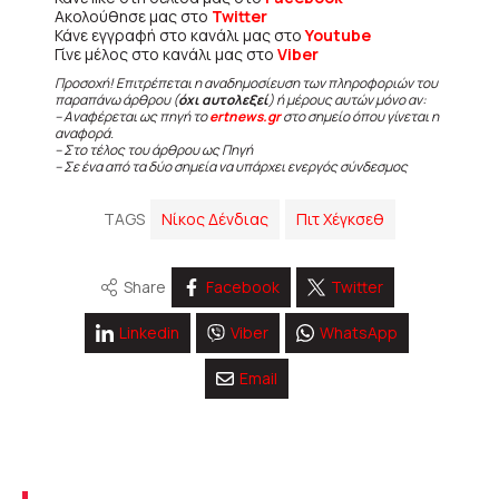
Ακολούθησε μας στο
Twitter
Κάνε εγγραφή στο κανάλι μας στο
Youtube
Γίνε μέλος στο κανάλι μας στο
Viber
Προσοχή! Επιτρέπεται η αναδημοσίευση των πληροφοριών του
παραπάνω άρθρου (
όχι αυτολεξεί
) ή μέρους αυτών μόνο αν:
– Αναφέρεται ως πηγή το
ertnews.gr
στο σημείο όπου γίνεται η
αναφορά.
– Στο τέλος του άρθρου ως Πηγή
– Σε ένα από τα δύο σημεία να υπάρχει ενεργός σύνδεσμος
TAGS
Νίκος Δένδιας
Πιτ Χέγκσεθ
Share
Facebook
Twitter
Linkedin
Viber
WhatsApp
Email