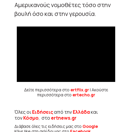
Αμερικανούς νομοθέτες τόσο στην
βουλή όσο και στην γερουσία.
Δείτε περισσότερα στο
ertflix.gr
| Ακούστε
περισσότερα στο
ertecho.gr
Όλες οι
Ειδήσεις
από την
Ελλάδα
και
τον
Κόσμο
, στο
ertnews.gr
Διάβασε όλες τις ειδήσεις μας στο
Google
Κάνε like στη σελίδα μας στο
Facebook