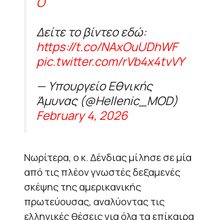
O
Δείτε το βίντεο εδώ:
https://t.co/NAxOuUDhWF
pic.twitter.com/rVb4x4tvVY
— Υπουργείο Εθνικής
Άμυνας (@Hellenic_MOD)
February 4, 2026
Νωρίτερα, ο κ. Δένδιας μίλησε σε μία
από τις πλέον γνωστές δεξαμενές
σκέψης της αμερικανικής
πρωτεύουσας, αναλύοντας τις
ελληνικές θέσεις για όλα τα επίκαιρα