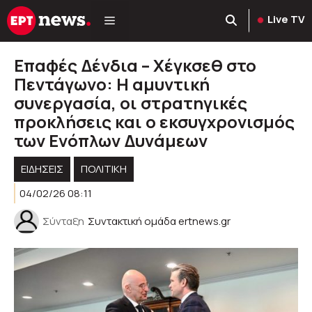
Μετάβαση
Live TV
σε
περιεχόμενο
Επαφές Δένδια – Χέγκσεθ στο
Πεντάγωνο: Η αμυντική
συνεργασία, οι στρατηγικές
προκλήσεις και ο εκσυγχρονισμός
των Ενόπλων Δυνάμεων
ΕΙΔΗΣΕΙΣ
ΠΟΛΙΤΙΚΉ
04/02/26 08:11
Σύνταξη
Συντακτική ομάδα ertnews.gr