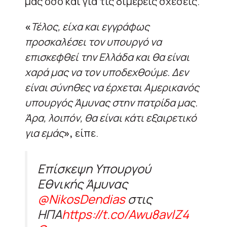
μας όσο και για τις διμερείς σχέσεις.
«
Τέλος, είχα και εγγράφως
προσκαλέσει τον υπουργό να
επισκεφθεί την Ελλάδα και θα είναι
χαρά μας να τον υποδεχθούμε. Δεν
είναι σύνηθες να έρχεται Αμερικανός
υπουργός Άμυνας στην πατρίδα μας.
Άρα, λοιπόν, θα είναι κάτι εξαιρετικό
για εμάς
»,
είπε.
Επίσκεψη Υπουργού
Εθνικής Άμυνας
@NikosDendias
στις
ΗΠΑ
https://t.co/Awu8avlZ4