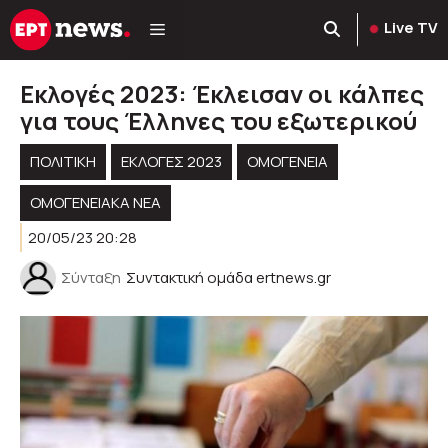
Μετάβαση
Live TV
σε
περιεχόμενο
Εκλογές 2023: Έκλεισαν οι κάλπες
για τους Έλληνες του εξωτερικού
ΠΟΛΙΤΙΚΉ
ΕΚΛΟΓΈΣ 2023
ΟΜΟΓΈΝΕΙΑ
ΟΜΟΓΕΝΕΙΑΚΆ ΝΈΑ
20/05/23 20:28
Σύνταξη
Συντακτική ομάδα ertnews.gr