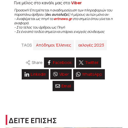
Γίνε μέλος στο κανάλι μας στο
Viber
Προσοχή! Επιτρέπεται η αναδημοσίευση των πληροφοριών του
παραπάνω άρθρου (
όχι αυτολεξεί
) ή μέρους αυτών μόνο αν:
– Αναφέρεται ως πηγή το
ertnews.gr
στο σημείο όπου γίνεται η
αναφορά.
– Στο τέλος του άρθρου ως Πηγή
– Σε ένα από τα δύο σημεία να υπάρχει ενεργός σύνδεσμος
TAGS
Απόδημοι Έλληνες
εκλογές 2023
Share
Facebook
Twitter
Linkedin
Viber
WhatsApp
Email
ΔΕΙΤΕ ΕΠΙΣΗΣ