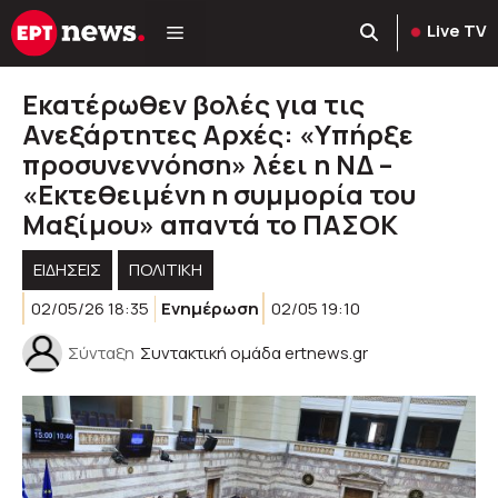
Μετάβαση
Live TV
σε
περιεχόμενο
Εκατέρωθεν βολές για τις
Ανεξάρτητες Αρχές: «Υπήρξε
προσυνεννόηση» λέει η ΝΔ –
«Εκτεθειμένη η συμμορία του
Μαξίμου» απαντά το ΠΑΣΟΚ
ΕΙΔΗΣΕΙΣ
ΠΟΛΙΤΙΚΉ
02/05/26 18:35
Ενημέρωση
02/05 19:10
Σύνταξη
Συντακτική ομάδα ertnews.gr