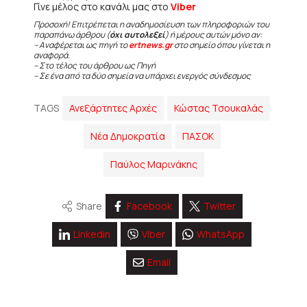
Γίνε μέλος στο κανάλι μας στο
Viber
Προσοχή! Επιτρέπεται η αναδημοσίευση των πληροφοριών του
παραπάνω άρθρου (
όχι αυτολεξεί
) ή μέρους αυτών μόνο αν:
– Αναφέρεται ως πηγή το
ertnews.gr
στο σημείο όπου γίνεται η
αναφορά.
– Στο τέλος του άρθρου ως Πηγή
– Σε ένα από τα δύο σημεία να υπάρχει ενεργός σύνδεσμος
TAGS
Ανεξάρτητες Αρχές
Κώστας Τσουκαλάς
Νέα Δημοκρατία
ΠΑΣΟΚ
Παύλος Μαρινάκης
Share
Facebook
Twitter
Linkedin
Viber
WhatsApp
Email