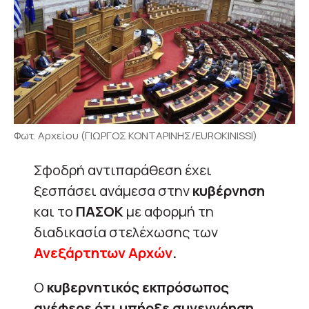
Φωτ. Αρχείου (ΓΙΩΡΓΟΣ ΚΟΝΤΑΡΙΝΗΣ/EUROKINISSI)
Σφοδρή αντιπαράθεση έχει
ξεσπάσει ανάμεσα στην
κυβέρνηση
και το
ΠΑΣΟΚ
με αφορμή τη
διαδικασία στελέχωσης των
Ανεξάρτητων Αρχών
.
Ο
κυβερνητικός εκπρόσωπος
ανέφερε ότι υπήρξε συνεννόηση