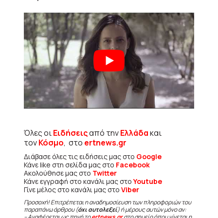
Όλες οι
Ειδήσεις
από την
Ελλάδα
και
τον
Κόσμο
, στο
ertnews.gr
Διάβασε όλες τις ειδήσεις μας στο
Google
Κάνε like στη σελίδα μας στο
Facebook
Ακολούθησε μας στο
Twitter
Κάνε εγγραφή στο κανάλι μας στο
Youtube
Γίνε μέλος στο κανάλι μας στο
Viber
Προσοχή! Επιτρέπεται η αναδημοσίευση των πληροφοριών του
παραπάνω άρθρου (
όχι αυτολεξεί
) ή μέρους αυτών μόνο αν:
– Αναφέρεται ως πηγή το
ertnews.gr
στο σημείο όπου γίνεται η