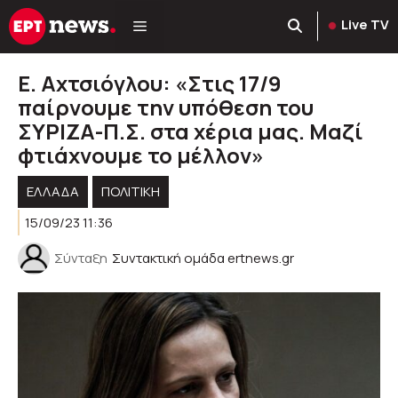
Μετάβαση
Live TV
σε
περιεχόμενο
Ε. Αχτσιόγλου: «Στις 17/9
παίρνουμε την υπόθεση του
ΣΥΡΙΖΑ-Π.Σ. στα χέρια μας. Μαζί
φτιάχνουμε το μέλλον»
ΕΛΛΑΔΑ
ΠΟΛΙΤΙΚΉ
15/09/23 11:36
Σύνταξη
Συντακτική ομάδα ertnews.gr