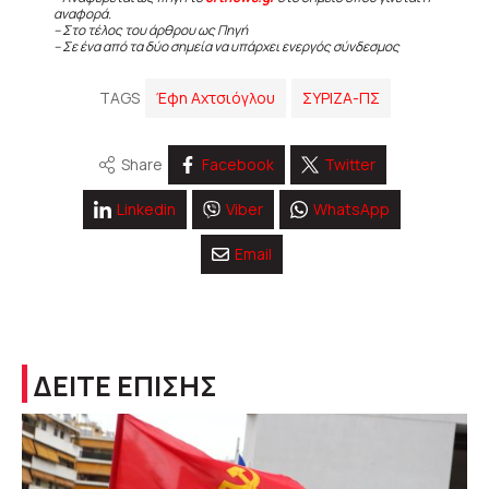
αναφορά.
– Στο τέλος του άρθρου ως Πηγή
– Σε ένα από τα δύο σημεία να υπάρχει ενεργός σύνδεσμος
TAGS
Έφη Αχτσιόγλου
ΣΥΡΙΖΑ-ΠΣ
Share
Facebook
Twitter
Linkedin
Viber
WhatsApp
Email
ΔΕΙΤΕ ΕΠΙΣΗΣ