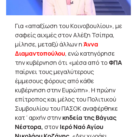
Για «
απαξίωση του Κοινοβουλίου», με
σαφείς αιχμές στον Αλέξη Τσίπρα,
μίλησε, μεταξύ άλλων η
Άννα
Διαμαντοπούλου
,
ενώ κατηγόρησε
την κυβέρνηση ότι «μέσα από το
ΦΠΑ
παίρνει τους μεγαλύτερους
έμμεσους φόρους από κάθε
κυβέρνηση στην Ευρώπη». Η πρώην
επίτροπος και μέλος του Πολιτικού
Συμβουλίου του ΠΑΣΟΚ αναφέρθηκε
κατ΄αρχήν στην
κηδεία της Βάγιας
Νέστορα,
στον
Ιερό Ναό Αγίου
Νικολάου Κοζάνης
. «Δεν χωράει