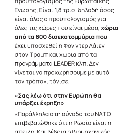
προϋπολογισμός της Ευρωπαϊκής
Ενωσης; Είναι 1,8 τρισ. δηλαδή όσος
είναι όλος ο προϋπολογισμός για
όλες τις χώρες που είναι μέσα,
χώρια
από τα 800 δισεκατομμύρια που
έχει υποσχεθεί η Φον ντερ Λάιεν
στον Τραμπ και χώρια από τα
προγράμματα LEADER κλπ. Δεν
γίνεται να προχωρήσουμε με αυτό
τον τρόπο», τόνισε.
«Σας λέω ότι στην Ευρώπη θα
υπάρξει έκρηξη»
«Παράλληλα στη σύνοδο του ΝΑΤΟ
επιβεβαιώθηκε ότι η Ρωσία είναι η
απειλή. Και βέβαια ο βιομηχανικός