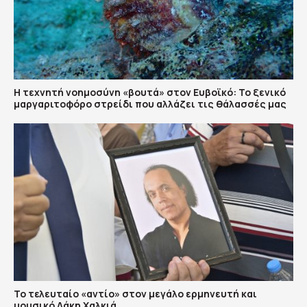
Η τεχνητή νοημοσύνη «βουτά» στον Ευβοϊκό: Το ξενικό
μαργαριτοφόρο στρείδι που αλλάζει τις θάλασσές μας
Το τελευταίο «αντίο» στον μεγάλο ερμηνευτή και
μουσικό Λάκη Χαλκιά