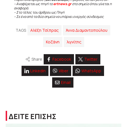
– Αναφέρεται ως πηγή το
ertnews.gr
στο σημείο όπου γίνεται η
αναφορά.
– Στο τέλος του άρθρου ως Πηγή
– Σε ένα από τα δύο σημεία να υπάρχει ενεργός σύνδεσμος
TAGS
Αλέξη Τσίπρας
Άννα Διαμαντοπούλου
Κοζάνη
λιγνίτης
Share
Facebook
Twitter
Linkedin
Viber
WhatsApp
Email
ΔΕΙΤΕ ΕΠΙΣΗΣ