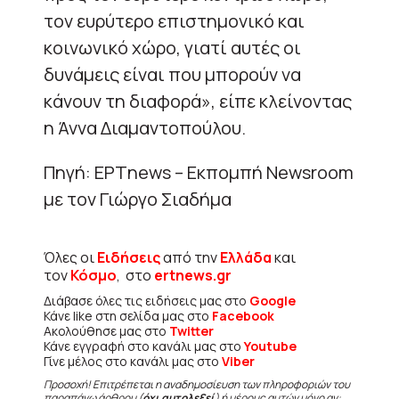
τον ευρύτερο επιστημονικό και
κοινωνικό χώρο, γιατί αυτές οι
δυνάμεις είναι που μπορούν να
κάνουν τη διαφορά», είπε κλείνοντας
η Άννα Διαμαντοπούλου.
Πηγή: ΕΡΤnews – Εκπομπή Newsroom
με τον Γιώργο Σιαδήμα
Όλες οι
Ειδήσεις
από την
Ελλάδα
και
τον
Κόσμο
, στο
ertnews.gr
Διάβασε όλες τις ειδήσεις μας στο
Google
Κάνε like στη σελίδα μας στο
Facebook
Ακολούθησε μας στο
Twitter
Κάνε εγγραφή στο κανάλι μας στο
Youtube
Γίνε μέλος στο κανάλι μας στο
Viber
Προσοχή! Επιτρέπεται η αναδημοσίευση των πληροφοριών του
παραπάνω άρθρου (
όχι αυτολεξεί
) ή μέρους αυτών μόνο αν: